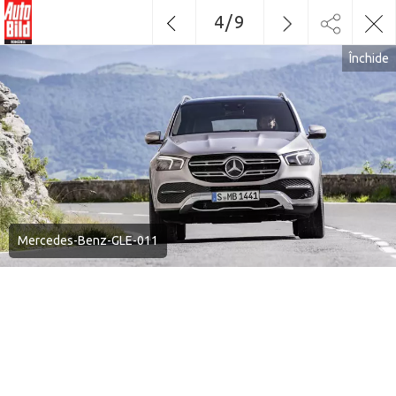
4
/
9
Închide
Mercedes-Benz-GLE-011