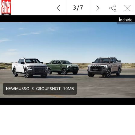
3
/
7
Închide
NEWMUSSO_3_GROUPSHOT_10MB