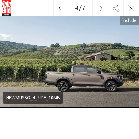
4
/
7
Închide
NEWMUSSO_4_SIDE_10MB