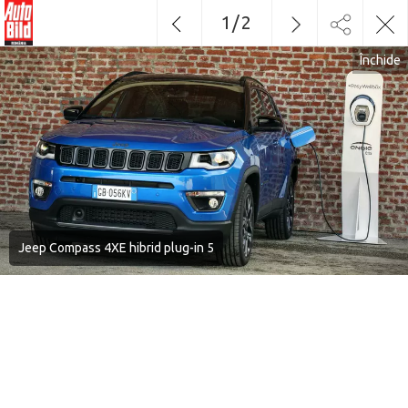
1
/
2
Închide
Jeep Compass 4XE hibrid plug-in 5