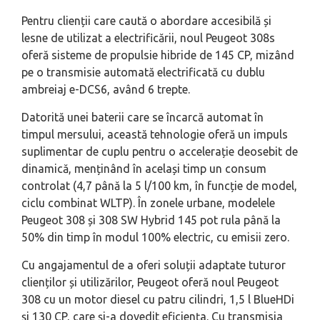
Pentru clienții care caută o abordare accesibilă și
lesne de utilizat a electrificării, noul Peugeot 308s
oferă sisteme de propulsie hibride de 145 CP, mizând
pe o transmisie automată electrificată cu dublu
ambreiaj e-DCS6, având 6 trepte.
Datorită unei baterii care se încarcă automat în
timpul mersului, această tehnologie oferă un impuls
suplimentar de cuplu pentru o accelerație deosebit de
dinamică, menținând în același timp un consum
controlat (4,7 până la 5 l/100 km, în funcție de model,
ciclu combinat WLTP). În zonele urbane, modelele
Peugeot 308 și 308 SW Hybrid 145 pot rula până la
50% din timp în modul 100% electric, cu emisii zero.
Cu angajamentul de a oferi soluții adaptate tuturor
clienților și utilizărilor, Peugeot oferă noul Peugeot
308 cu un motor diesel cu patru cilindri, 1,5 l BlueHDi
și 130 CP, care și-a dovedit eficiența. Cu transmisia