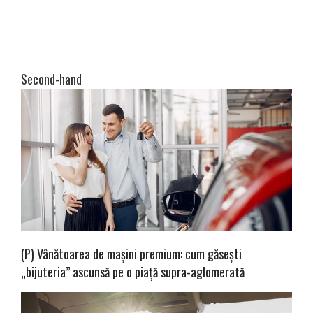
Second-hand
(P) Vânătoarea de mașini premium: cum găsești
„bijuteria” ascunsă pe o piață supra-aglomerată