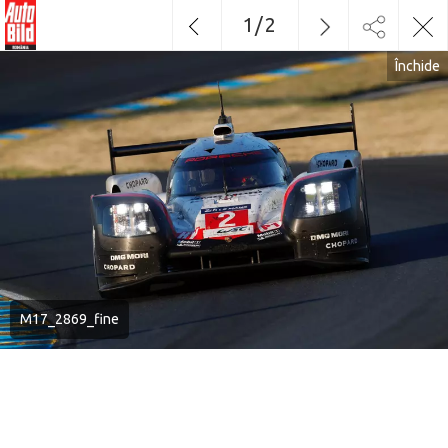
1
/
2
Închide
M17_2869_fine