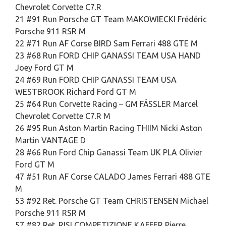
Chevrolet Corvette C7.R
21 #91 Run Porsche GT Team MAKOWIECKI Frédéric
Porsche 911 RSR M
22 #71 Run AF Corse BIRD Sam Ferrari 488 GTE M
23 #68 Run FORD CHIP GANASSI TEAM USA HAND
Joey Ford GT M
24 #69 Run FORD CHIP GANASSI TEAM USA
WESTBROOK Richard Ford GT M
25 #64 Run Corvette Racing – GM FÄSSLER Marcel
Chevrolet Corvette C7.R M
26 #95 Run Aston Martin Racing THIIM Nicki Aston
Martin VANTAGE D
28 #66 Run Ford Chip Ganassi Team UK PLA Olivier
Ford GT M
47 #51 Run AF Corse CALADO James Ferrari 488 GTE
M
53 #92 Ret. Porsche GT Team CHRISTENSEN Michael
Porsche 911 RSR M
57 #82 Ret. RISI COMPETIZIONE KAFFER Pierre