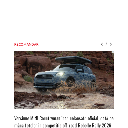
/
RECOMANDARI
Versiune MINI Countryman încă nelansată oficial, dată pe
Dacă via
mâna fetelor în competiția off-road Rebelle Rally 2026
mai buni