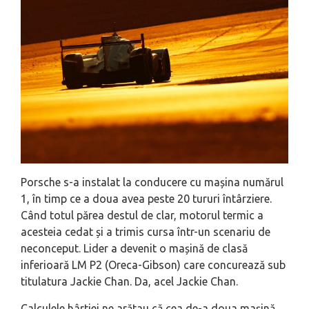
Porsche s-a instalat la conducere cu mașina numărul
1, în timp ce a doua avea peste 20 tururi întârziere.
Când totul părea destul de clar, motorul termic a
acesteia cedat și a trimis cursa într-un scenariu de
neconceput. Lider a devenit o mașină de clasă
inferioară LM P2 (Oreca-Gibson) care concurează sub
titulatura Jackie Chan. Da, acel Jackie Chan.
Calculele hârtiei ne arătau că cea de-a doua mașină