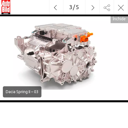
3
/
5
Închide
Dacia Spring II – 03