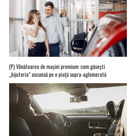
(P) Vânătoarea de mașini premium: cum găsești
„bijuteria” ascunsă pe o piață supra-aglomerată