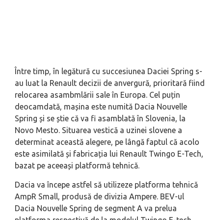
Între timp, în legătură cu succesiunea Daciei Spring s-
au luat la Renault decizii de anvergură, prioritară fiind
relocarea asambmlării sale în Europa. Cel puțin
deocamdată, mașina este numită Dacia Nouvelle
Spring și se știe că va fi asamblată în Slovenia, la
Novo Mesto. Situarea vestică a uzinei slovene a
determinat această alegere, pe lângă faptul că acolo
este asimilată și fabricația lui Renault Twingo E-Tech,
bazat pe aceeași platformă tehnică.
Dacia va începe astfel să utilizeze platforma tehnică
AmpR Small, produsă de divizia Ampere. BEV-ul
Dacia Nouvelle Spring de segment A va prelua
platforma respectivă de la modelul Twingo E-tech,