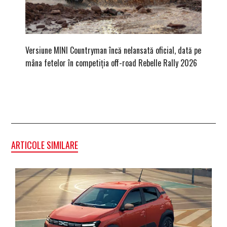
Versiune MINI Countryman încă nelansată oficial, dată pe
Pentru 
mâna fetelor în competiția off-road Rebelle Rally 2026
Blackbir
ARTICOLE SIMILARE