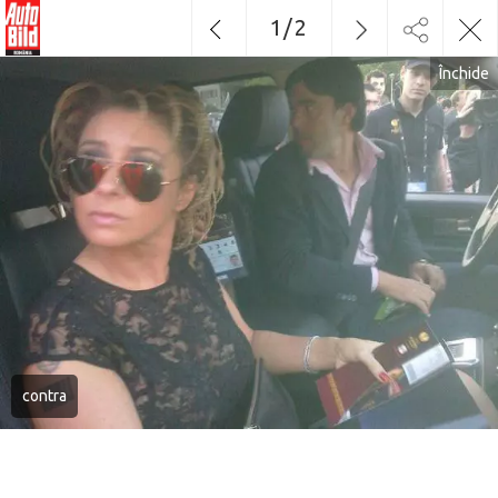
1
/
2
Închide
contra