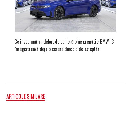
Ce înseamnă un debut de carieră bine pregătit: BMW i3
Versiune
înregistrează deja o cerere dincolo de așteptări
mâna fe
ARTICOLE SIMILARE