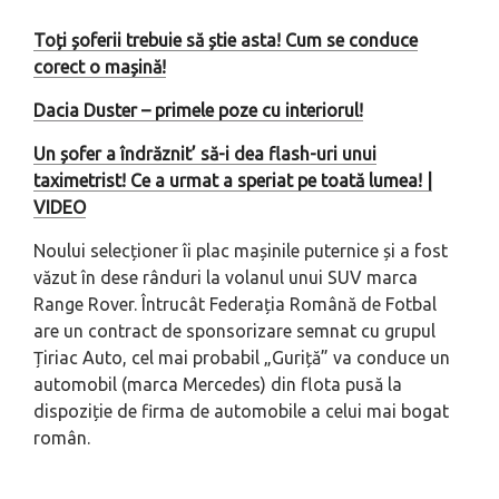
Toți șoferii trebuie să știe asta! Cum se conduce
corect o mașină!
Dacia Duster – primele poze cu interiorul!
Un șofer a îndrăznit’ să-i dea flash-uri unui
taximetrist! Ce a urmat a speriat pe toată lumea! |
VIDEO
Noului selecționer îi plac mașinile puternice și a fost
văzut în dese rânduri la volanul unui SUV marca
Range Rover. Întrucât Federația Română de Fotbal
are un contract de sponsorizare semnat cu grupul
Țiriac Auto, cel mai probabil „Guriță” va conduce un
automobil (marca Mercedes) din flota pusă la
dispoziție de firma de automobile a celui mai bogat
român.