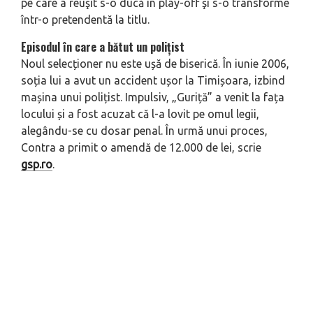
pe care a reuşit s-o ducă în play-off şi s-o transforme
într-o pretendentă la titlu.
Episodul în care a bătut un polițist
Noul selecționer nu este ușă de biserică. În iunie 2006,
soția lui a avut un accident ușor la Timișoara, izbind
mașina unui polițist. Impulsiv, „Guriță” a venit la fața
locului și a fost acuzat că l-a lovit pe omul legii,
alegându-se cu dosar penal. În urmă unui proces,
Contra a primit o amendă de 12.000 de lei, scrie
gsp.ro
.