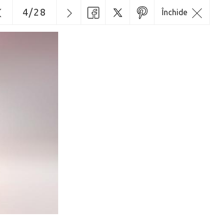
4
/
28
Închide