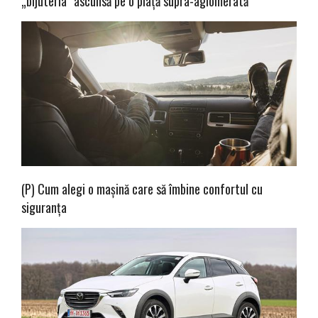
„bijuteria” ascunsă pe o piață supra-aglomerată
(P) Cum alegi o mașină care să îmbine confortul cu
siguranța