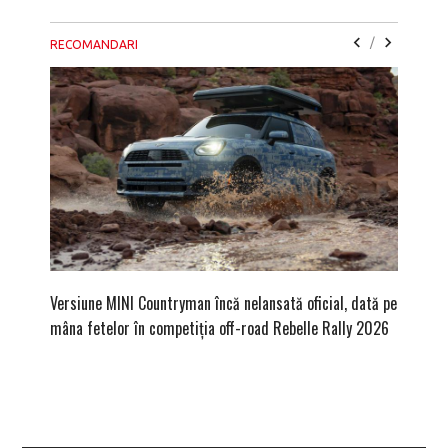
/
RECOMANDARI
Versiune MINI Countryman încă nelansată oficial, dată pe
Pentru 
mâna fetelor în competiția off-road Rebelle Rally 2026
Blackbir