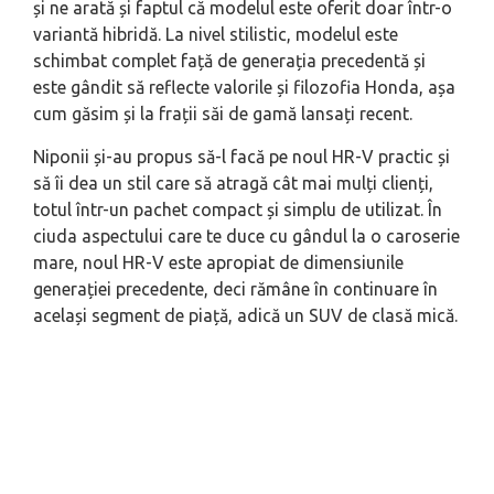
și ne arată și faptul că modelul este oferit doar într-o
variantă hibridă. La nivel stilistic, modelul este
schimbat complet față de generația precedentă și
este gândit să reflecte valorile și filozofia Honda, așa
cum găsim și la frații săi de gamă lansați recent.
Niponii și-au propus să-l facă pe noul HR-V practic și
să îi dea un stil care să atragă cât mai mulți clienți,
totul într-un pachet compact și simplu de utilizat. În
ciuda aspectului care te duce cu gândul la o caroserie
mare, noul HR-V este apropiat de dimensiunile
generației precedente, deci rămâne în continuare în
același segment de piață, adică un SUV de clasă mică.