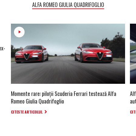
ALFA ROMEO GIULIA QUADRIFOGLIO
ex-
Momente rare: piloţii Scuderia Ferrari testează Alfa
Al
Romeo Giulia Quadrifoglio
au
CITESTE ARTICOLUL
CIT