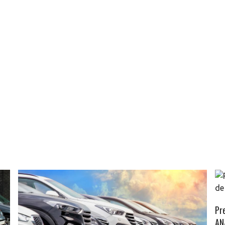
Pre
AN