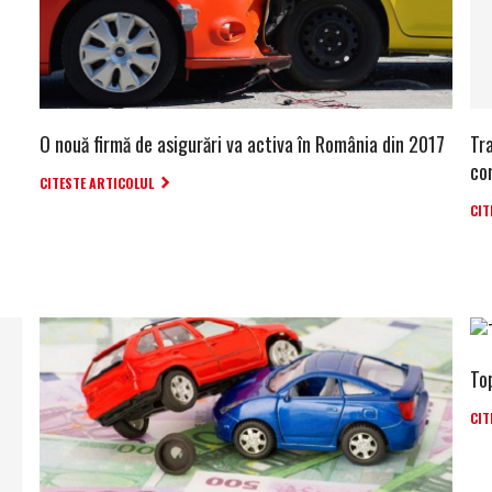
O nouă firmă de asigurări va activa în România din 2017
Tr
cor
CITESTE ARTICOLUL
CIT
To
CIT