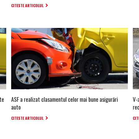
CITESTE ARTICOLUL
te
ASF a realizat clasamentul celor mai bune asigurări
V-
auto
rec
CITESTE ARTICOLUL
CIT