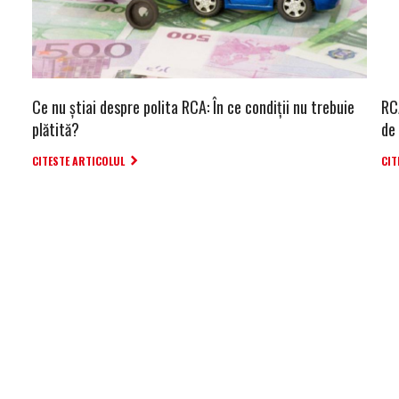
Ce nu știai despre polita RCA: În ce condiții nu trebuie
RCA
plătită?
de
CITESTE ARTICOLUL
CIT