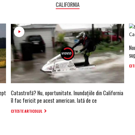
CALIFORNIA
Nor
su
CIT
ept
Catastrofă? Nu, oportunitate. Inundațiile din California
îl fac fericit pe acest american. Iată de ce
CITESTE ARTICOLUL