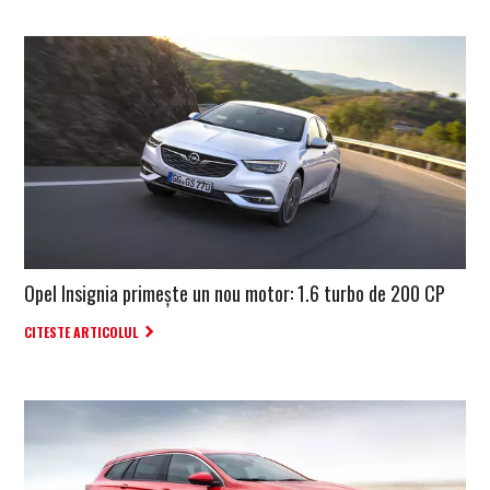
Opel Insignia primește un nou motor: 1.6 turbo de 200 CP
CITESTE ARTICOLUL