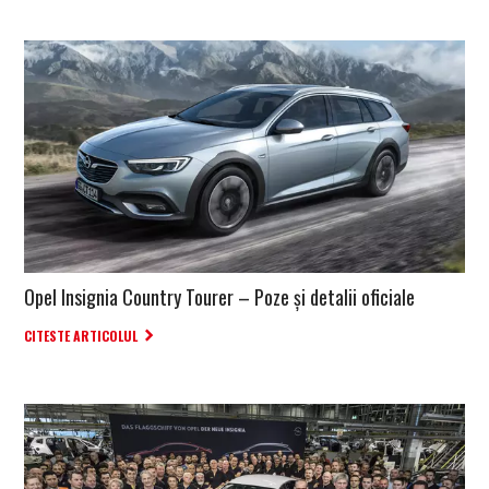
Opel Insignia Country Tourer – Poze și detalii oficiale
CITESTE ARTICOLUL