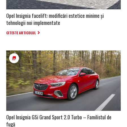
Opel Insignia facelift: modificări estetice minime şi
tehnologii noi implementate
CITESTE ARTICOLUL
Opel Insignia GSi Grand Sport 2.0 Turbo – Familistul de
fugă