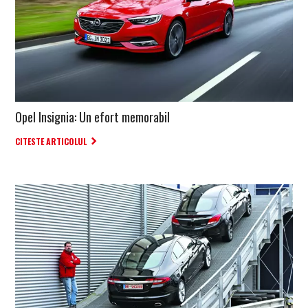
Opel Insignia: Un efort memorabil
CITESTE ARTICOLUL