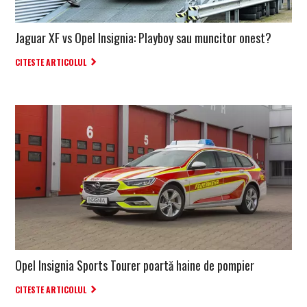
Jaguar XF vs Opel Insignia: Playboy sau muncitor onest?
CITESTE ARTICOLUL
Opel Insignia Sports Tourer poartă haine de pompier
CITESTE ARTICOLUL