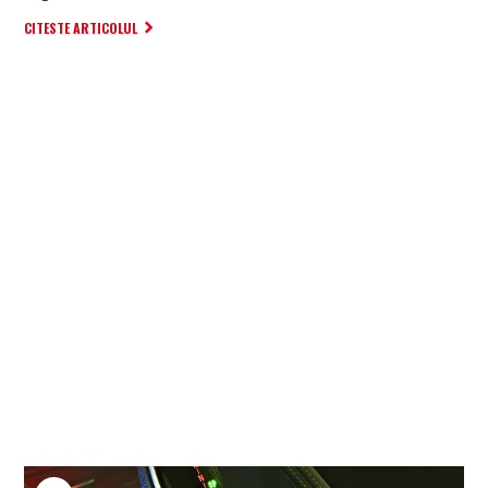
CITESTE ARTICOLUL