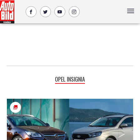
OPEL INSIGNIA