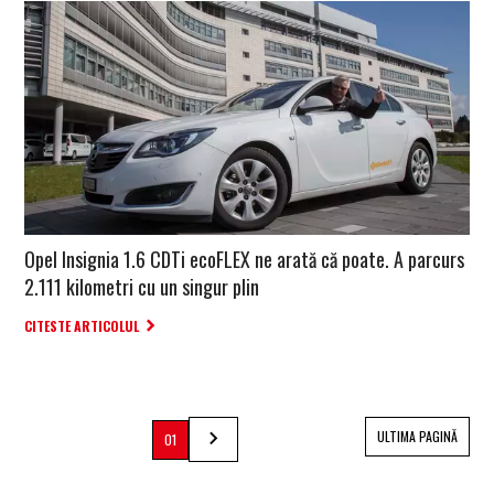
Opel Insignia 1.6 CDTi ecoFLEX ne arată că poate. A parcurs
2.111 kilometri cu un singur plin
CITESTE ARTICOLUL
ULTIMA PAGINĂ
01