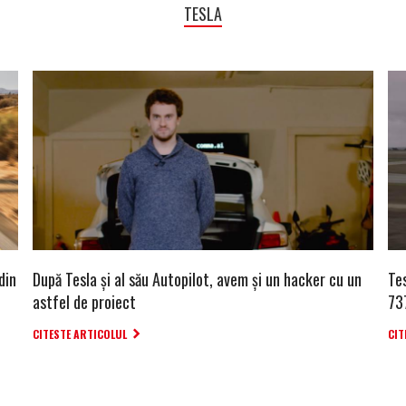
TESLA
din
După Tesla și al său Autopilot, avem și un hacker cu un
Tes
astfel de proiect
73
CITESTE ARTICOLUL
CIT