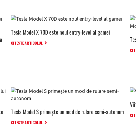
Tesla Model X 70D este noul entry-level al gamei
la
Te
CITESTE ARTICOLUL
CIT
Vi
to
Tesla Model S primește un mod de rulare semi-autonom
CIT
CITESTE ARTICOLUL