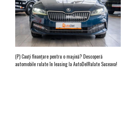
(P) Cauți finanțare pentru o mașină? Descoperă
(P) Cum 
automobile rulate în leasing la AutoDelRulate Suceava!
merită 