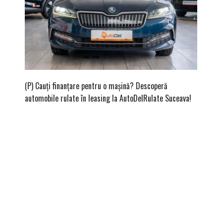
(P) Cauți finanțare pentru o mașină? Descoperă
(P) Cum
automobile rulate în leasing la AutoDelRulate Suceava!
second