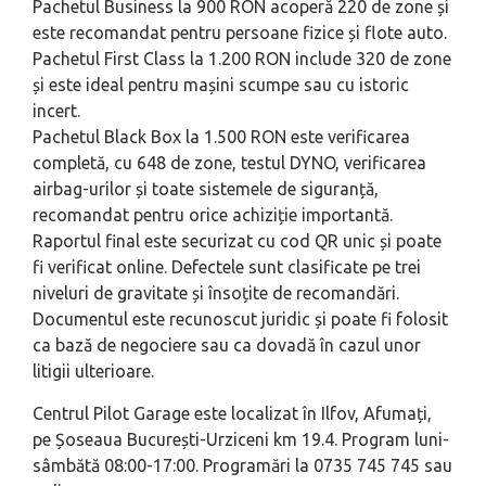
Pachetul Business la 900 RON acoperă 220 de zone și
este recomandat pentru persoane fizice și flote auto.
Pachetul First Class la 1.200 RON include 320 de zone
și este ideal pentru mașini scumpe sau cu istoric
incert.
Pachetul Black Box la 1.500 RON este verificarea
completă, cu 648 de zone, testul DYNO, verificarea
airbag-urilor și toate sistemele de siguranță,
recomandat pentru orice achiziție importantă.
Raportul final este securizat cu cod QR unic și poate
fi verificat online. Defectele sunt clasificate pe trei
niveluri de gravitate și însoțite de recomandări.
Documentul este recunoscut juridic și poate fi folosit
ca bază de negociere sau ca dovadă în cazul unor
litigii ulterioare.
Centrul Pilot Garage este localizat în Ilfov, Afumați,
pe Șoseaua București-Urziceni km 19.4. Program luni-
sâmbătă 08:00-17:00. Programări la 0735 745 745 sau