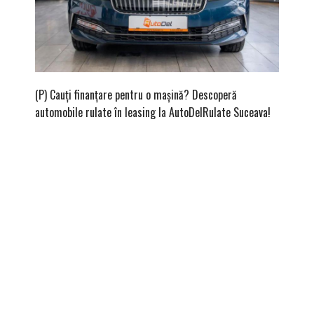
(P) Cauți finanțare pentru o mașină? Descoperă
(P) Cum
automobile rulate în leasing la AutoDelRulate Suceava!
second