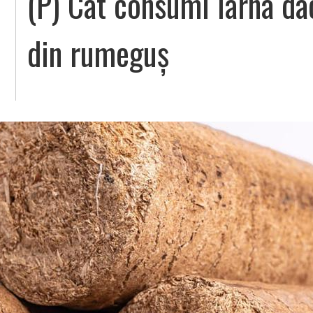
(P) Cât consumi iarna da
din rumeguș