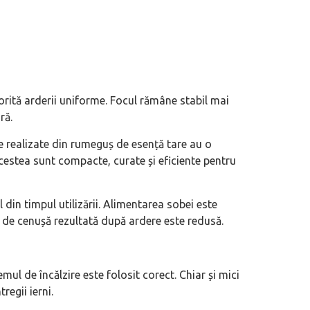
orită arderii uniforme. Focul rămâne stabil mai
ră.
e realizate din rumeguș de esență tare au o
cestea sunt compacte, curate și eficiente pentru
 din timpul utilizării. Alimentarea sobei este
a de cenușă rezultată după ardere este redusă.
l de încălzire este folosit corect. Chiar și mici
egii ierni.