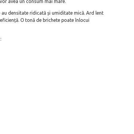
ră vor avea un consum mai mare.
u densitate ridicată și umiditate mică. Ard lent
eficiență. O tonă de brichete poate înlocui
: