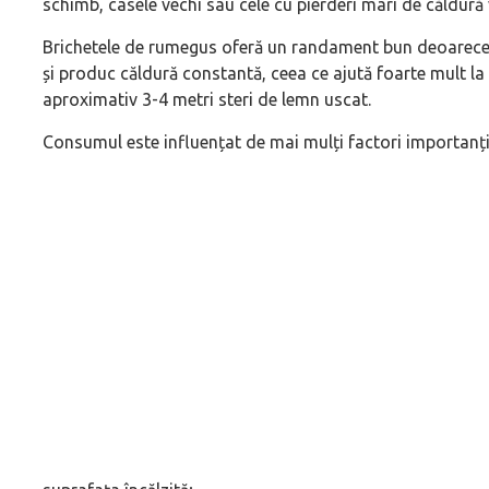
schimb, casele vechi sau cele cu pierderi mari de căldu
Brichetele de rumegus oferă un randament bun deoarece a
și produc căldură constantă, ceea ce ajută foarte mult la 
aproximativ 3-4 metri steri de lemn uscat.
Consumul este influențat de mai mulți factori importanți