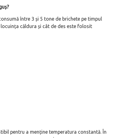
guș?
 serviciu de consignație auto
(P) Cum citești corect semnele de pe 
consumă între 3 și 5 tone de brichete pe timpul
mult îți crește șansele de vânzare
merită urmărit înainte de drum
 locuința căldura și cât de des este folosit
tibil pentru a menține temperatura constantă. În