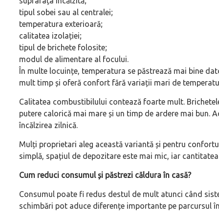
suprafața încălzită;
tipul sobei sau al centralei;
temperatura exterioară;
calitatea izolației;
tipul de brichete folosite;
modul de alimentare al focului.
În multe locuințe, temperatura se păstrează mai bine dat
mult timp și oferă confort fără variații mari de temperatu
Calitatea combustibilului contează foarte mult. Brichetel
putere calorică mai mare și un timp de ardere mai bun. A
încălzirea zilnică.
Mulți proprietari aleg această variantă și pentru confortul
simplă, spațiul de depozitare este mai mic, iar cantitate
Cum reduci consumul și păstrezi căldura în casă?
Consumul poate fi redus destul de mult atunci când sistemu
schimbări pot aduce diferențe importante pe parcursul într