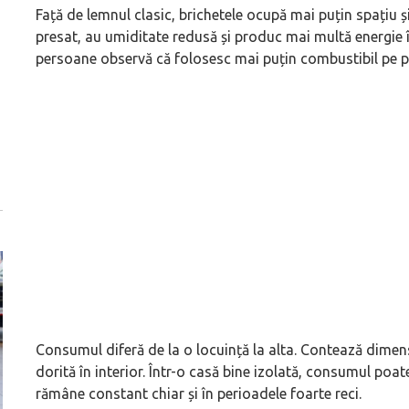
Față de lemnul clasic, brichetele ocupă mai puțin spațiu 
presat, au umiditate redusă și produc mai multă energie 
persoane observă că folosesc mai puțin combustibil pe pa
Consumul diferă de la o locuință la alta. Contează dimens
dorită în interior. Într-o casă bine izolată, consumul poa
rămâne constant chiar și în perioadele foarte reci.