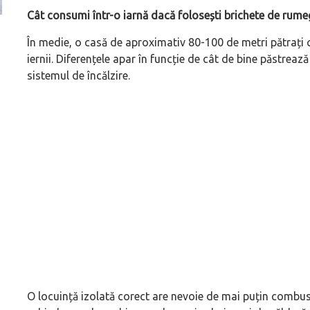
Cât consumi într-o iarnă dacă folosești brichete de rume
(P) Cum alegi generația potrivită când cumperi o
(P) Ce înseamnă un
În medie, o casă de aproximativ 80-100 de metri pătrați 
mașină second-hand
premium și cât de 
iernii. Diferențele apar în funcție de cât de bine păstrează
sistemul de încălzire.
O locuință izolată corect are nevoie de mai puțin combus