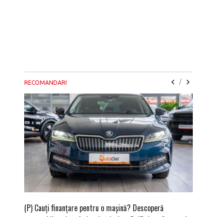
/
RECOMANDARI
(P) Cauți finanțare pentru o mașină? Descoperă
(P) Cum 