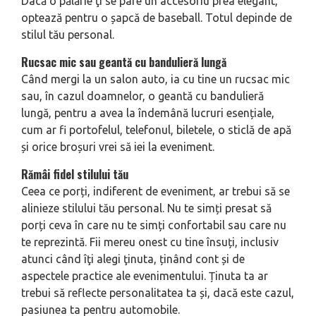
Dacă o pălărie ţi se pare un accesoriu prea elegant,
optează pentru o șapcă de baseball. Totul depinde de
stilul tău personal.
Rucsac mic sau geantă cu bandulieră lungă
Când mergi la un salon auto, ia cu tine un rucsac mic
sau, în cazul doamnelor, o geantă cu bandulieră
lungă, pentru a avea la îndemână lucruri esențiale,
cum ar fi portofelul, telefonul, biletele, o sticlă de apă
și orice broșuri vrei să iei la eveniment.
Rămâi fidel stilului tău
Ceea ce porți, indiferent de eveniment, ar trebui să se
alinieze stilului tău personal. Nu te simți presat să
porți ceva în care nu te simți confortabil sau care nu
te reprezintă. Fii mereu onest cu tine însuți, inclusiv
atunci când îţi alegi ţinuta, ținând cont și de
aspectele practice ale evenimentului. Ținuta ta ar
trebui să reflecte personalitatea ta și, dacă este cazul,
pasiunea ta pentru automobile.