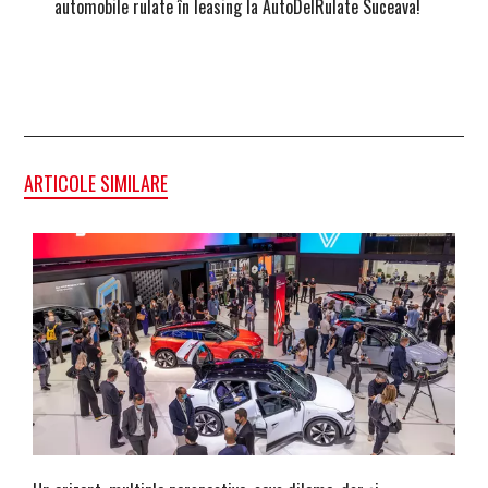
automobile rulate în leasing la AutoDelRulate Suceava!
merită 
ARTICOLE SIMILARE