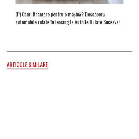
(P) Cauți finanțare pentru o mașină? Descoperă
(P) Cum
automobile rulate în leasing la AutoDelRulate Suceava!
second
ARTICOLE SIMILARE