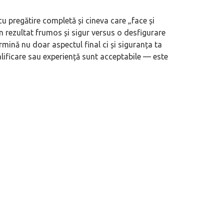
 cu pregătire completă și cineva care „face și
 serviciu de consignație auto
(P) Cum citești corect semnele de pe 
un rezultat frumos și sigur versus o desfigurare
mult îți crește șansele de vânzare
merită urmărit înainte de drum
rmină nu doar aspectul final ci și siguranța ta
ificare sau experiență sunt acceptabile — este