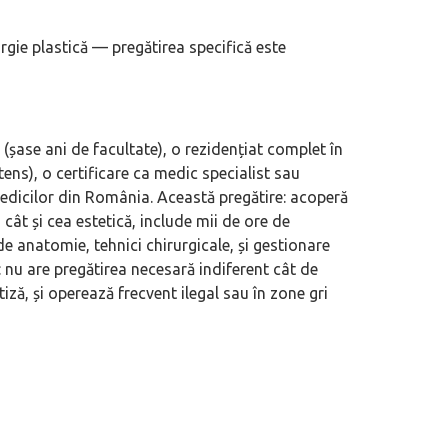
rgie plastică — pregătirea specifică este
 (șase ani de facultate), o rezidențiat complet în
tens), o certificare ca medic specialist sau
l Medicilor din România. Această pregătire: acoperă
cât și cea estetică, include mii de ore de
e anatomie, tehnici chirurgicale, și gestionare
 nu are pregătirea necesară indiferent cât de
tiză, și operează frecvent ilegal sau în zone gri