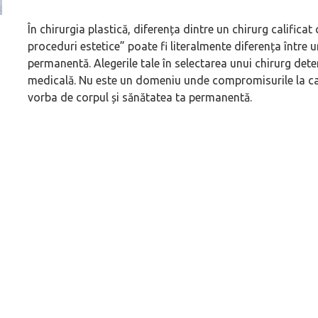
În chirurgia plastică, diferența dintre un chirurg calificat
(P) Cum alegi generația potrivită când cumperi o
(P) Ce înseamnă un
proceduri estetice” poate fi literalmente diferența între 
mașină second-hand
premium și cât de 
permanentă. Alegerile tale în selectarea unui chirurg dete
medicală. Nu este un domeniu unde compromisurile la cal
vorba de corpul și sănătatea ta permanentă.