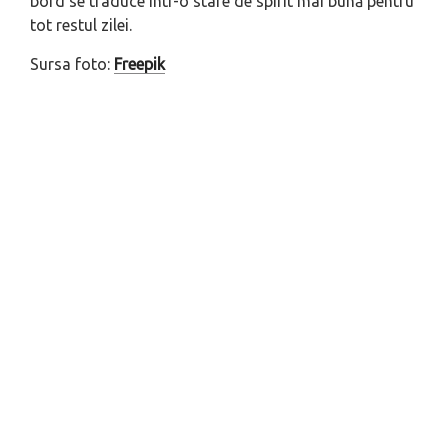
bord se traduce într-o stare de spirit mai bună pentru
tot restul zilei.
Sursa foto:
Freepik