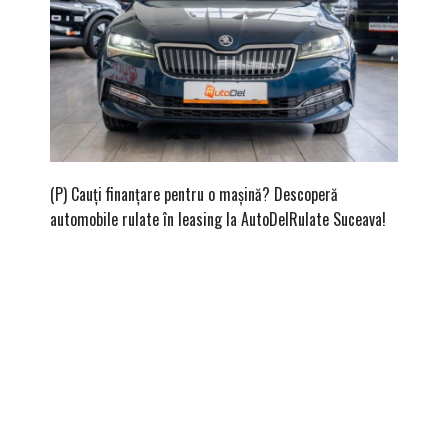
(P) Cauți finanțare pentru o mașină? Descoperă
(P) Cum
automobile rulate în leasing la AutoDelRulate Suceava!
second