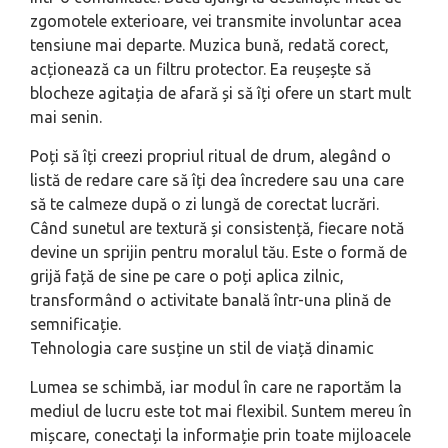
zgomotele exterioare, vei transmite involuntar acea
tensiune mai departe. Muzica bună, redată corect,
acționează ca un filtru protector. Ea reușește să
blocheze agitația de afară și să îți ofere un start mult
mai senin.
Poți să îți creezi propriul ritual de drum, alegând o
listă de redare care să îți dea încredere sau una care
să te calmeze după o zi lungă de corectat lucrări.
Când sunetul are textură și consistență, fiecare notă
devine un sprijin pentru moralul tău. Este o formă de
grijă față de sine pe care o poți aplica zilnic,
transformând o activitate banală într-una plină de
semnificație.
Tehnologia care susține un stil de viață dinamic
Lumea se schimbă, iar modul în care ne raportăm la
mediul de lucru este tot mai flexibil. Suntem mereu în
mișcare, conectați la informație prin toate mijloacele