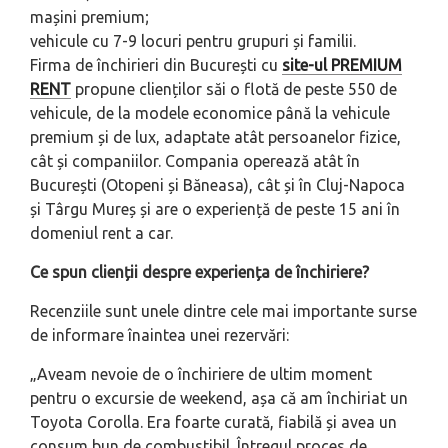
mașini premium;
vehicule cu 7-9 locuri pentru grupuri și familii.
Firma de închirieri din București cu
site-ul PREMIUM
RENT
propune clienților săi o flotă de peste 550 de
vehicule, de la modele economice până la vehicule
premium și de lux, adaptate atât persoanelor fizice,
cât și companiilor. Compania operează atât în
București (Otopeni și Băneasa), cât și în Cluj-Napoca
și Târgu Mureș și are o experiență de peste 15 ani în
domeniul rent a car.
Ce spun clienții despre experiența de închiriere?
Recenziile sunt unele dintre cele mai importante surse
de informare înaintea unei rezervări:
„Aveam nevoie de o închiriere de ultim moment
pentru o excursie de weekend, așa că am închiriat un
Toyota Corolla. Era foarte curată, fiabilă și avea un
consum bun de combustibil. Întregul proces de