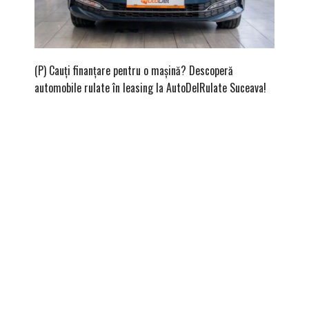
(P) Cauți finanțare pentru o mașină? Descoperă
(P) Cum
automobile rulate în leasing la AutoDelRulate Suceava!
second