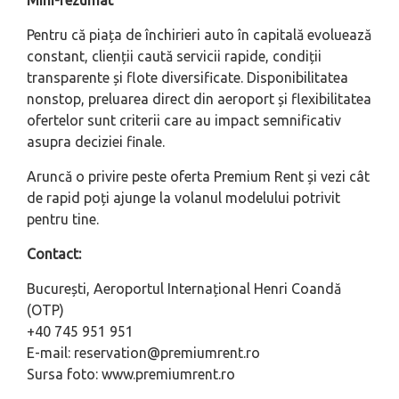
Mini-rezumat
Pentru că piața de închirieri auto în capitală evoluează
constant, clienții caută servicii rapide, condiții
transparente și flote diversificate. Disponibilitatea
nonstop, preluarea direct din aeroport și flexibilitatea
ofertelor sunt criterii care au impact semnificativ
asupra deciziei finale.
Aruncă o privire peste oferta Premium Rent și vezi cât
de rapid poți ajunge la volanul modelului potrivit
pentru tine.
Contact:
București, Aeroportul Internațional Henri Coandă
(OTP)
+40 745 951 951
E-mail:
reservation@premiumrent.ro
Sursa foto: www.premiumrent.ro