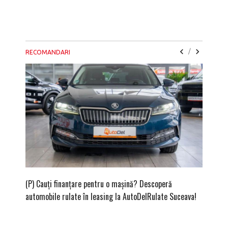
/
RECOMANDARI
(P) Cauți finanțare pentru o mașină? Descoperă
(P) Cum 
automobile rulate în leasing la AutoDelRulate Suceava!
merită 