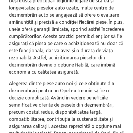
Deși există preocupări legitime legate de starea și
longevitatea pieselor auto uzate, multe centre de
dezmembrări auto se angajează să ofere o evaluare
amănunțită și precisă a condiției fiecărei piese. În plus,
unele oferă garanții limitate, sporind astfel încrederea
cumpărătorilor. Aceste practici permit clienților să fie
asigurați că piesa pe care o achiziționează nu doar că
este funcțională, dar va avea și o durată de viață
rezonabilă. Astfel, achiziționarea pieselor din
dezmembrări devine o opțiune fiabilă, care îmbină
economia cu calitatea asigurată.
Alegerea dintre piese auto noi și cele obținute din
dezmembrări pentru un Opel nu trebuie să fie o
decizie complicată. Având în vedere beneficiile
semnificative oferite de piesele din dezmembrări,
precum costul redus, disponibilitatea largă,
compatibilitatea, contribuția la sustenabilitate și
asigurarea calității, acestea reprezintă o opțiune mai