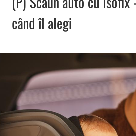
(P) Scaun auto cu Isofix
când îl alegi