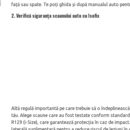
față sau spate. Te poți ghida și după manualul auto pentr
(P) Cum citești corect semnele de pe anvelope și ce
(P) Ce păstrează v
2. Verifică siguranța scaunului auto cu Isofix
merită urmărit înainte de drum
Altă regulă importantă pe care trebuie să o îndeplinească
tău. Alege scaune care au fost testate conform standar
R129 (i-Size), care garantează protecția în caz de impact.
laterală suplimentară pentru a reduce riscul de leziuni în 