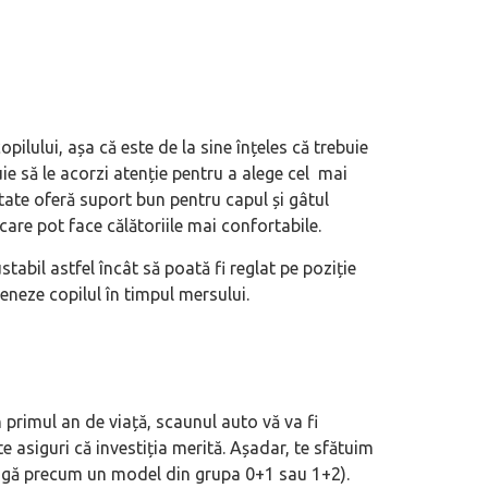
opilului, așa că este de la sine înțeles că trebuie
uie să le acorzi atenție pentru a alege cel mai
tate oferă suport bun pentru capul și gâtul
care pot face călătoriile mai confortabile.
tabil astfel încât să poată fi reglat pe poziție
jeneze copilul în timpul mersului.
 primul an de viață, scaunul auto vă va fi
 asiguri că investiția merită. Așadar, te sfătuim
lungă precum un model din grupa 0+1 sau 1+2).