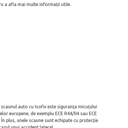
u a afla mai multe informații utile.
aloarea unui autovehicul în timp
(P) Revoluția verde pe piața de Rent 
 scaunul auto cu Isofix este siguranța micuțului
delor europene, de exemplu ECE R44/04 sau ECE
 În plus, unele scaune sunt echipate cu protecție
cazul unui accident lateral.