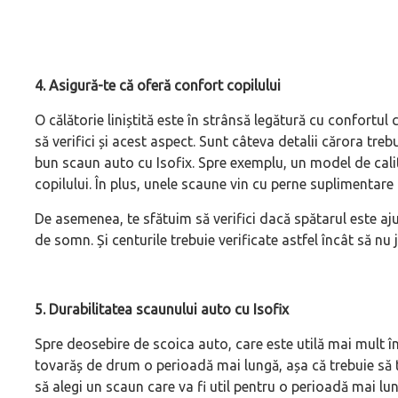
4. Asigură-te că oferă confort copilului
O călătorie liniștită este în strânsă legătură cu confortul c
să verifici și acest aspect. Sunt câteva detalii cărora treb
bun scaun auto cu Isofix. Spre exemplu, un model de cali
copilului. În plus, unele scaune vin cu perne suplimentare 
De asemenea, te sfătuim să verifici dacă spătarul este ajus
de somn. Și centurile trebuie verificate astfel încât să nu 
5. Durabilitatea scaunului auto cu Isofix
Spre deosebire de scoica auto, care este utilă mai mult în
tovarăș de drum o perioadă mai lungă, așa că trebuie să te
să alegi un scaun care va fi util pentru o perioadă mai 