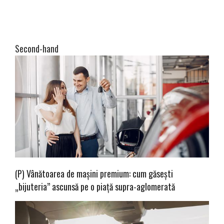
Second-hand
(P) Vânătoarea de mașini premium: cum găsești
„bijuteria” ascunsă pe o piață supra-aglomerată