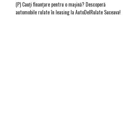
(P) Cauți finanțare pentru o mașină? Descoperă
(P) Cum
automobile rulate în leasing la AutoDelRulate Suceava!
second