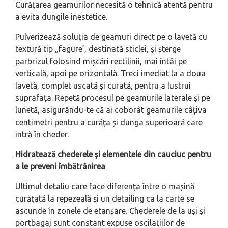
Curățarea geamurilor necesită o tehnică atentă pentru
a evita dungile inestetice.
Pulverizează soluția de geamuri direct pe o lavetă cu
textură tip „fagure’, destinată sticlei, și șterge
parbrizul folosind mișcări rectilinii, mai întâi pe
verticală, apoi pe orizontală. Treci imediat la a doua
lavetă, complet uscată și curată, pentru a lustrui
suprafața. Repetă procesul pe geamurile laterale și pe
lunetă, asigurându-te că ai coborât geamurile câțiva
centimetri pentru a curăța și dunga superioară care
intră în cheder.
Hidratează chederele și elementele din cauciuc pentru
a le preveni îmbătrânirea
Ultimul detaliu care face diferența între o mașină
curățată la repezeală și un detailing ca la carte se
ascunde în zonele de etanșare. Chederele de la uși și
portbagaj sunt constant expuse oscilațiilor de