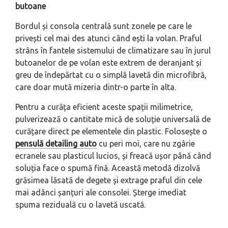
butoane
Bordul și consola centrală sunt zonele pe care le
privești cel mai des atunci când ești la volan. Praful
strâns în fantele sistemului de climatizare sau în jurul
butoanelor de pe volan este extrem de deranjant și
greu de îndepărtat cu o simplă lavetă din microfibră,
care doar mută mizeria dintr-o parte în alta.
Pentru a curăța eficient aceste spații milimetrice,
pulverizează o cantitate mică de soluție universală de
curățare direct pe elementele din plastic. Folosește o
pensulă detailing auto
cu peri moi, care nu zgârie
ecranele sau plasticul lucios, și freacă ușor până când
soluția face o spumă fină. Această metodă dizolvă
grăsimea lăsată de degete și extrage praful din cele
mai adânci șanțuri ale consolei. Șterge imediat
spuma reziduală cu o lavetă uscată.