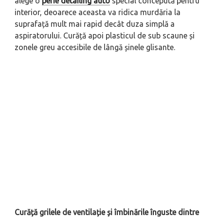
alege o
perie detailing auto
special concepută pentru
interior, deoarece aceasta va ridica murdăria la
suprafață mult mai rapid decât duza simplă a
aspiratorului. Curăță apoi plasticul de sub scaune și
zonele greu accesibile de lângă șinele glisante.
Curăță grilele de ventilație și îmbinările înguste dintre