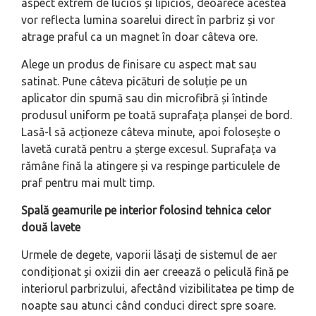
aspect extrem de lucios și lipicios, deoarece acestea
vor reflecta lumina soarelui direct în parbriz și vor
atrage praful ca un magnet în doar câteva ore.
Alege un produs de finisare cu aspect mat sau
satinat. Pune câteva picături de soluție pe un
aplicator din spumă sau din microfibră și întinde
produsul uniform pe toată suprafața planșei de bord.
Lasă-l să acționeze câteva minute, apoi folosește o
lavetă curată pentru a șterge excesul. Suprafața va
rămâne fină la atingere și va respinge particulele de
praf pentru mai mult timp.
Spală geamurile pe interior folosind tehnica celor
două lavete
Urmele de degete, vaporii lăsați de sistemul de aer
condiționat și oxizii din aer creează o peliculă fină pe
interiorul parbrizului, afectând vizibilitatea pe timp de
noapte sau atunci când conduci direct spre soare.