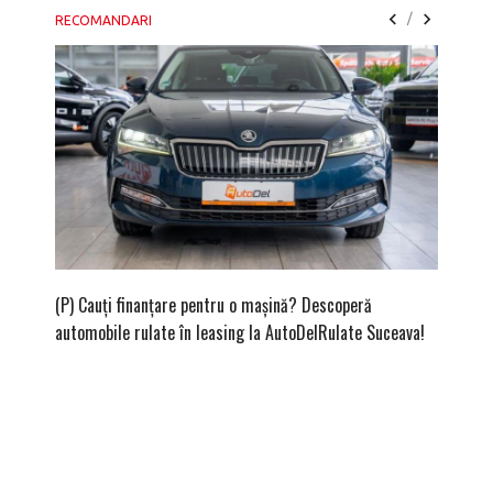
/
RECOMANDARI
(P) Cauți finanțare pentru o mașină? Descoperă
(P) Cum
automobile rulate în leasing la AutoDelRulate Suceava!
second