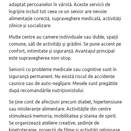
adaptat persoanelor în vârstă. Aceste servicii de
îngrijire includ tot ceea ce un senior are nevoie:
alimentație corectă, supraveghere medicală, activități
zilnice și socializare.
Multe centre au camere individuale sau duble, spații
comune, săli de activități și grădini. Se pune accent pe
confort, intimitate și siguranță. Avantajul principal
este supravegherea non-stop.
Seniorii cu probleme medicale sau cognitive sunt în
siguranță permanent. Nu există riscul de accidente
casnice sau de auto-neglijare. Mesele sunt pregătite
după recomandările nutriționistului.
Se ține cont de afecțiuni precum diabet, hipertensiune
sau intoleranțe alimentare. Activitățile din centre
stimulează memoria, mobilitatea și starea de spirit.
Se organizează ateliere creative, ședințe de
kinetoterapie, proiecții de filme și activități religioase.