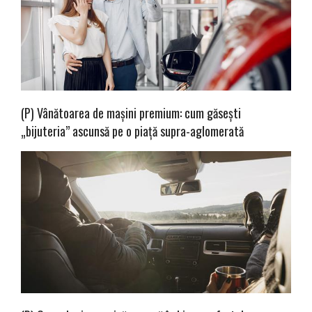
(P) Vânătoarea de mașini premium: cum găsești
„bijuteria” ascunsă pe o piață supra-aglomerată