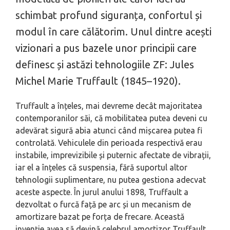
schimbat profund siguranța, confortul și
modul în care călătorim. Unul dintre acești
vizionari a pus bazele unor principii care
definesc și astăzi tehnologiile ZF: Jules
Michel Marie Truffault (1845–1920).
Truffault a înțeles, mai devreme decât majoritatea
contemporanilor săi, că mobilitatea putea deveni cu
adevărat sigură abia atunci când mișcarea putea fi
controlată. Vehiculele din perioada respectivă erau
instabile, imprevizibile și puternic afectate de vibrații,
iar el a înțeles că suspensia, fără suportul altor
tehnologii suplimentare, nu putea gestiona adecvat
aceste aspecte. În jurul anului 1898, Truffault a
dezvoltat o furcă față pe arc și un mecanism de
amortizare bazat pe forța de frecare. Această
invenție avea să devină celebrul amortizor Truffault