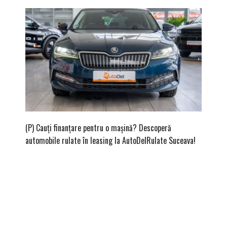
(P) Cauți finanțare pentru o mașină? Descoperă
(P) Cum
automobile rulate în leasing la AutoDelRulate Suceava!
second