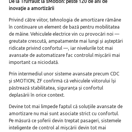
De la Truffault la sMotion: peste 120 de ani de
inovație a amortizării
Privind către viitor, tehnologia de amortizare rămâne
în continuare un element de bază pentru mobilitatea
de mâine. Vehiculele electrice vin cu provocări noi —
greutate crescută, ampatamente mai lungi și așteptări
ridicate privind confortul —, iar nivelurile tot mai
avansate de automatizare fac controlul mișcării mai
important ca niciodată.
Prin intermediul unor sisteme avansate precum CDC
și sMOTION, ZF confirmă că vehiculele viitorului își
păstrează stabilitatea, siguranța și confortul
deplasării în orice context.
Devine tot mai limpede faptul că soluțiile avansate de
amortizare nu mai sunt asociate strict cu confortul.
Pe măsură ce șoferii devin treptat pasageri, sistemele
inteligente de control al mișcării devin tot mai