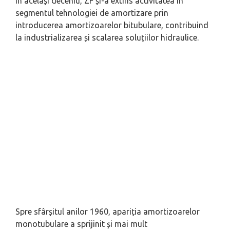
În același deceniu, ZF și-a extins activitatea în
segmentul tehnologiei de amortizare prin
introducerea amortizoarelor bitubulare, contribuind
la industrializarea și scalarea soluțiilor hidraulice.
Spre sfârșitul anilor 1960, apariția amortizoarelor
monotubulare a sprijinit și mai mult