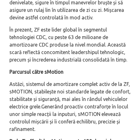
denivelate, sigure în timpul manevrelor bruște și să
asigure un rulaj lin în utilizarea de zi cu zi. Mișcarea
devine astfel controlată în mod activ.
În prezent, ZF este lider global în segmentul
tehnologiei CDC, cu peste 63 de milioane de
amortizoare CDC produse la nivel mondial. Această
scară reflectă concomitent leadershipul tehnologic,
precum și încrederea industrială consolidată în timp.
Parcursul către sMotion
Astăzi, sistemul de amortizare complet activ de la ZF,
sMOTION, stabilește noi standarde legate de confort,
stabilitate și siguranță, mai ales în rândul vehiculelor
electrice grele.Generând proactiv contraforțe în locul
unor simple reacții la inputuri, sMOTION elevează
controlul mișcării și îi conferă echilibru, precizie și
rafinament.