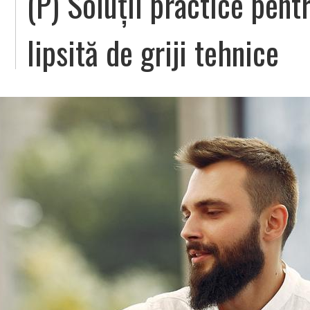
(P) Soluții practice pent
lipsită de griji tehnice