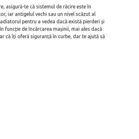
 serviciu de consignație auto
(P) Cum citești corect semnele de pe 
, asigură-te că sistemul de răcire este în
mult îți crește șansele de vânzare
merită urmărit înainte de drum
, iar antigelul vechi sau un nivel scăzut al
radiatorul pentru a vedea dacă există pierderi și
în funcție de încărcarea mașinii, mai ales dacă
r că îți oferă siguranță în curbe, dar te ajută să