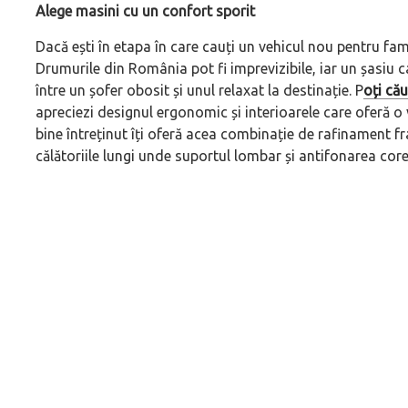
Alege masini cu un confort sporit
Dacă ești în etapa în care cauți un vehicul nou pentru fam
Drumurile din România pot fi imprevizibile, iar un șasiu c
între un șofer obosit și unul relaxat la destinație. P
oți că
apreciezi designul ergonomic și interioarele care oferă o
bine întreținut îți oferă acea combinație de rafinament f
călătoriile lungi unde suportul lombar și antifonarea core