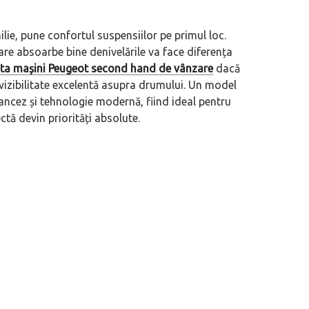
ilie, pune confortul suspensiilor pe primul loc.
are absoarbe bine denivelările va face diferența
uta mașini Peugeot second hand de vânzare
dacă
 vizibilitate excelentă asupra drumului. Un model
rancez și tehnologie modernă, fiind ideal pentru
ctă devin priorități absolute.