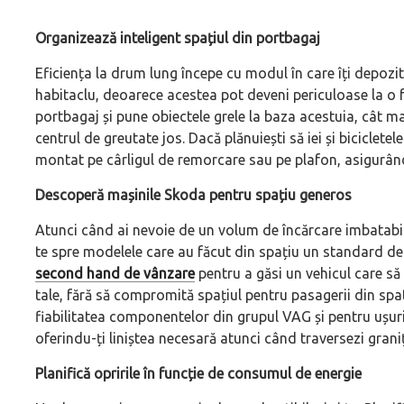
Organizează inteligent spațiul din portbagaj
Eficiența la drum lung începe cu modul în care îți depozitez
habitaclu, deoarece acestea pot deveni periculoase la o 
portbagaj și pune obiectele grele la baza acestuia, cât 
centrul de greutate jos. Dacă plănuiești să iei și bicicletel
montat pe cârligul de remorcare sau pe plafon, asigurându
Descoperă mașinile Skoda pentru spațiu generos
Atunci când ai nevoie de un volum de încărcare imbatabil ș
te spre modelele care au făcut din spațiu un standard de
second hand de vânzare
pentru a găsi un vehicul care să
tale, fără să compromită spațiul pentru pasagerii din sp
fiabilitatea componentelor din grupul VAG și pentru ușuri
oferindu-ți liniștea necesară atunci când traversezi grani
Planifică opririle în funcție de consumul de energie