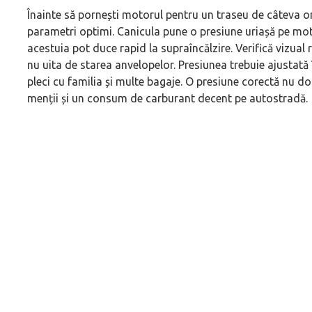
(P) Cum alegi generația potrivită când cumperi o
(P) Ce înseamnă un
Înainte să pornești motorul pentru un traseu de câteva ore
mașină second-hand
premium și cât de 
parametri optimi. Canicula pune o presiune uriașă pe motor
acestuia pot duce rapid la supraîncălzire. Verifică vizual 
nu uita de starea anvelopelor. Presiunea trebuie ajustată 
pleci cu familia și multe bagaje. O presiune corectă nu doa
menții și un consum de carburant decent pe autostradă.