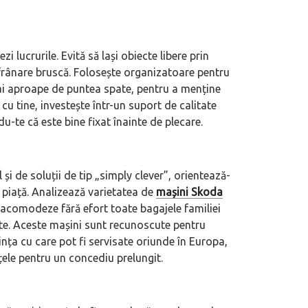
i lucrurile. Evită să lași obiecte libere prin
frânare bruscă. Folosește organizatoare pentru
mai aproape de puntea spate, pentru a menține
e cu tine, investește într-un suport de calitate
-te că este bine fixat înainte de plecare.
i de soluții de tip „simply clever”, orientează-
 piață. Analizează varietatea de
mașini Skoda
 acomodeze fără efort toate bagajele familiei
ate. Aceste mașini sunt recunoscute pentru
nța cu care pot fi servisate oriunde în Europa,
țele pentru un concediu prelungit.