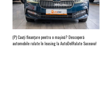
(P) Cauți finanțare pentru o mașină? Descoperă
(P) Cum
automobile rulate în leasing la AutoDelRulate Suceava!
second