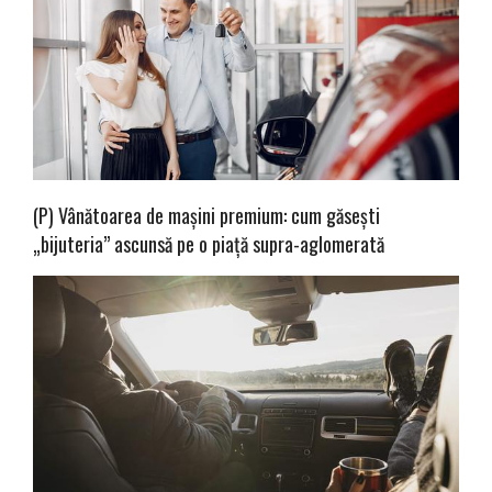
(P) Vânătoarea de mașini premium: cum găsești
„bijuteria” ascunsă pe o piață supra-aglomerată