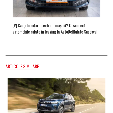
(P) Cauți finanțare pentru o mașină? Descoperă
(P) Cum
automobile rulate în leasing la AutoDelRulate Suceava!
second
ARTICOLE SIMILARE