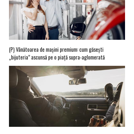
(P) Vânătoarea de mașini premium: cum găsești
„bijuteria” ascunsă pe o piață supra-aglomerată