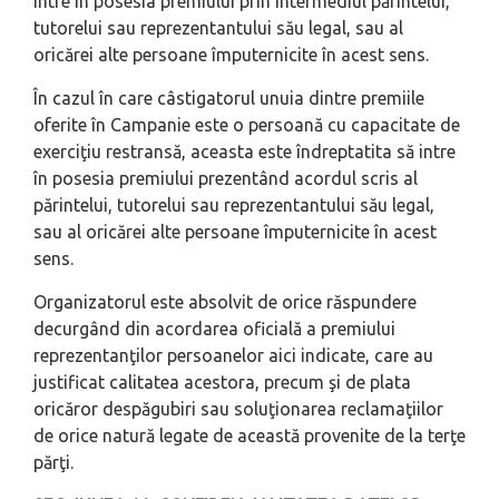
intre în posesia premiului prin intermediul părintelui,
tutorelui sau reprezentantului său legal, sau al
oricărei alte persoane împuternicite în acest sens.
În cazul în care câstigatorul unuia dintre premiile
oferite în Campanie este o persoană cu capacitate de
exerciţiu restransă, aceasta este îndreptatita să intre
în posesia premiului prezentând acordul scris al
părintelui, tutorelui sau reprezentantului său legal,
sau al oricărei alte persoane împuternicite în acest
sens.
Organizatorul este absolvit de orice răspundere
decurgând din acordarea oficială a premiului
reprezentanţilor persoanelor aici indicate, care au
justificat calitatea acestora, precum şi de plata
oricăror despăgubiri sau soluţionarea reclamaţiilor
de orice natură legate de această provenite de la terţe
părţi.