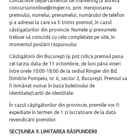
contacteze departamentul de marketing la adresa
concursurionline@ringier.ro
, prin: menţionarea
premiului, numelui, prenumelui, numărului de telefon
şi a adresei la care va fi trimis premiul, în cazul
câstigatorilor din provincie. Numele şi prenumele
trebuie să coincidă cu cele completate pe site, în
momentul postării răspunsului.
Câstigătorii din Bucureşti îşi pot ridica premiul pana
cel tarziu data de 11 octombrie, de luni până vineri
între orele 10:00-18:00 de la sediul Ringier din Bd.
Dimitrie Pompeiu, nr. 6, sector 2, Bucureşti. Premiul va
fi înmânat numai în baza buletinului de
identitate/cartii de identitate.
În cazul câştigătorilor din provincie, premiile vor fi
expediate în termen de 1 zi lucratoare de la data
revendicării premiilor.
SECŢIUNEA 9. LIMITAREA RĂSPUNDERII