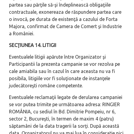
partea sau părţile să-şi îndeplinească obligaţiile
contractuale, exonereaza de răspundere partea care
o invocă, pe durata de existenţă a cazului de Forta
Majora, confirmat de Camera de Comert şi Industrie
a României.
SECŢIUNEA 14. LITIGII
Eventualele litigii apărute între Organizator şi
Participantii la prezenta campanie se vor rezolva pe
cale amiabila sau în cazul în care aceasta nu va fi
posibila, litigiile vor fi soluţionate de instanţele
judecătoreşti române competente.
Eventualele reclamaţii legate de derularea campaniei
se vor putea trimite pe următoarea adresa: RINGIER
ROMÂNIA, cu sediul în Bd. Dimitrie Pompeiu, nr 6,
sector 2, Bucureşti, în termen de maxim 4 (patru)
săptamâni de la data tragerii la sorţi. După această
data, Organizatorul nu va mai lua în consideratie nici