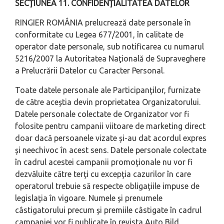
SECŢIUNEA 11. CONFIDENŢIALITATEA DATELOR
RINGIER ROMÂNIA prelucrează date personale în
conformitate cu Legea 677/2001, în calitate de
operator date personale, sub notificarea cu numarul
5216/2007 la Autoritatea Naţională de Supraveghere
a Prelucrării Datelor cu Caracter Personal.
Toate datele personale ale Participanţilor, furnizate
de către aceştia devin proprietatea Organizatorului.
Datele personale colectate de Organizator vor fi
folosite pentru campanii viitoare de marketing direct
doar dacă persoanele vizate şi-au dat acordul expres
şi neechivoc în acest sens. Datele personale colectate
în cadrul acestei campanii promoţionale nu vor fi
dezvăluite către terţi cu excepţia cazurilor în care
operatorul trebuie să respecte obligaţiile impuse de
legislaţia în vigoare. Numele şi prenumele
câstigatorului precum şi premiile câstigate în cadrul
campaniei vor fi publicate în revista Auto Bild.