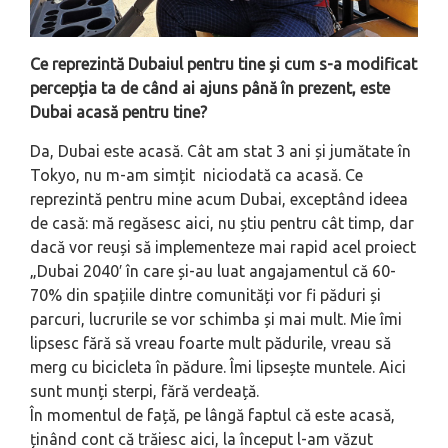
Ce reprezintă Dubaiul pentru tine și cum s-a modificat
percepția ta de când ai ajuns până în prezent, este
Dubai acasă pentru tine?
Da, Dubai este acasă. Cât am stat 3 ani și jumătate în
Tokyo, nu m-am simțit niciodată ca acasă. Ce
reprezintă pentru mine acum Dubai, exceptând ideea
de casă: mă regăsesc aici, nu știu pentru cât timp, dar
dacă vor reuși să implementeze mai rapid acel proiect
„Dubai 2040′ în care și-au luat angajamentul că 60-
70% din spațiile dintre comunități vor fi păduri și
parcuri, lucrurile se vor schimba și mai mult. Mie îmi
lipsesc fără să vreau foarte mult pădurile, vreau să
merg cu bicicleta în pădure. Îmi lipsește muntele. Aici
sunt munți sterpi, fără verdeață.
În momentul de față, pe lângă faptul că este acasă,
ținând cont că trăiesc aici, la început l-am văzut