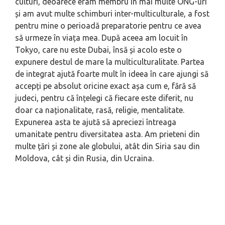
culturi, deoarece eram membru în mai multe ONG-uri
și am avut multe schimburi inter-multiculturale, a fost
pentru mine o perioadă preparatorie pentru ce avea
să urmeze în viața mea. După aceea am locuit în
Tokyo, care nu este Dubai, însă și acolo este o
expunere destul de mare la multiculturalitate. Partea
de integrat ajută foarte mult în ideea în care ajungi să
accepți pe absolut oricine exact așa cum e, fără să
judeci, pentru că înțelegi că fiecare este diferit, nu
doar ca naționalitate, rasă, religie, mentalitate.
Expunerea asta te ajută să apreciezi întreaga
umanitate pentru diversitatea asta. Am prieteni din
multe țări și zone ale globului, atât din Siria sau din
Moldova, cât și din Rusia, din Ucraina.