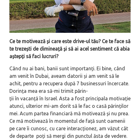
Ce te motivează și care este drive-ul tău? Ce te face să
te trezești de dimineață și să ai acel sentiment că abia
aștepți să faci lucruri?
Când nu ai bani, banii sunt importanți. Ei bine, când
am venit în Dubai, aveam datorii și am venit să le
achit, pentru a recupera după 7 businessuri încercate.
Dorința mea era să-mi trimit părin-
ții în vacanță în Israel. Asta a fost principala motivație
atunci, ulterior mi-am dorit să le fac o casă părinților
mei. Acum partea financiară mă motivează și nu prea.
Ce mă motivează în momentul de față sunt oamenii
pe care îi cunosc, cu care interacționez, am văzut cât
de departe poți să mergi din punctul ăsta de vedere.