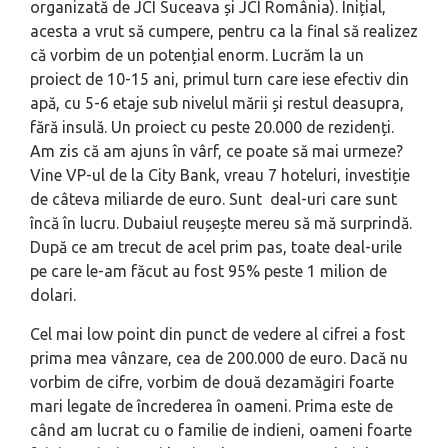
organizată de JCI Suceava și JCI România). Inițial,
acesta a vrut să cumpere, pentru ca la final să realizez
că vorbim de un potențial enorm. Lucrăm la un
proiect de 10-15 ani, primul turn care iese efectiv din
apă, cu 5-6 etaje sub nivelul mării și restul deasupra,
fără insulă. Un proiect cu peste 20.000 de rezidenți.
Am zis că am ajuns în vârf, ce poate să mai urmeze?
Vine VP-ul de la City Bank, vreau 7 hoteluri, investiție
de câteva miliarde de euro. Sunt deal-uri care sunt
încă în lucru. Dubaiul reușește mereu să mă surprindă.
După ce am trecut de acel prim pas, toate deal-urile
pe care le-am făcut au fost 95% peste 1 milion de
dolari.
Cel mai low point din punct de vedere al cifrei a fost
prima mea vânzare, cea de 200.000 de euro. Dacă nu
vorbim de cifre, vorbim de două dezamăgiri foarte
mari legate de încrederea în oameni. Prima este de
când am lucrat cu o familie de indieni, oameni foarte