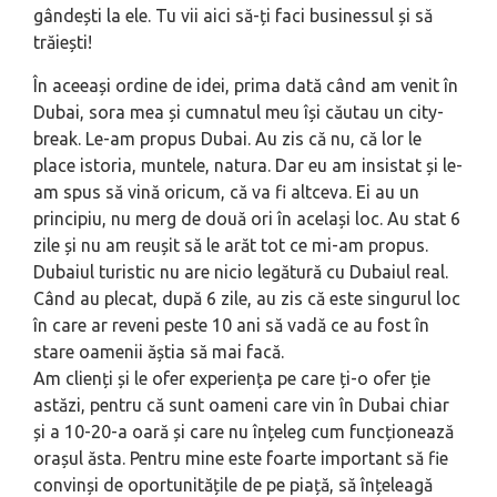
gândești la ele. Tu vii aici să-ți faci businessul și să
trăiești!
În aceeași ordine de idei, prima dată când am venit în
Dubai, sora mea și cumnatul meu își căutau un city-
break. Le-am propus Dubai. Au zis că nu, că lor le
place istoria, muntele, natura. Dar eu am insistat și le-
am spus să vină oricum, că va fi altceva. Ei au un
principiu, nu merg de două ori în același loc. Au stat 6
zile și nu am reușit să le arăt tot ce mi-am propus.
Dubaiul turistic nu are nicio legătură cu Dubaiul real.
Când au plecat, după 6 zile, au zis că este singurul loc
în care ar reveni peste 10 ani să vadă ce au fost în
stare oamenii ăștia să mai facă.
Am clienți și le ofer experiența pe care ți-o ofer ție
astăzi, pentru că sunt oameni care vin în Dubai chiar
și a 10-20-a oară și care nu înțeleg cum funcționează
orașul ăsta. Pentru mine este foarte important să fie
convinși de oportunitățile de pe piață, să înțeleagă