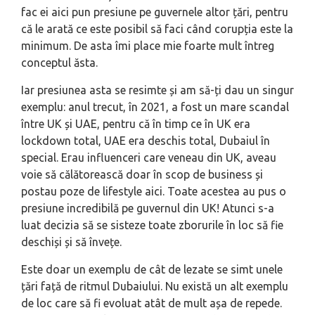
fac ei aici pun presiune pe guvernele altor țări, pentru
că le arată ce este posibil să faci când corupția este la
minimum. De asta îmi place mie foarte mult întreg
conceptul ăsta.
Iar presiunea asta se resimte și am să-ți dau un singur
exemplu: anul trecut, în 2021, a fost un mare scandal
între UK și UAE, pentru că în timp ce în UK era
lockdown total, UAE era deschis total, Dubaiul în
special. Erau influenceri care veneau din UK, aveau
voie să călătorească doar în scop de business și
postau poze de lifestyle aici. Toate acestea au pus o
presiune incredibilă pe guvernul din UK! Atunci s-a
luat decizia să se sisteze toate zborurile în loc să fie
deschiși și să învețe.
Este doar un exemplu de cât de lezate se simt unele
țări față de ritmul Dubaiului. Nu există un alt exemplu
de loc care să fi evoluat atât de mult așa de repede.