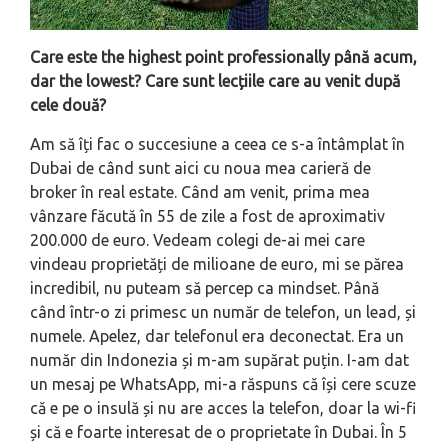
Care este the highest point professionally până acum,
dar the lowest? Care sunt lecțiile care au venit după
cele două?
Am să îți fac o succesiune a ceea ce s-a întâmplat în
Dubai de când sunt aici cu noua mea carieră de
broker în real estate. Când am venit, prima mea
vânzare făcută în 55 de zile a fost de aproximativ
200.000 de euro. Vedeam colegi de-ai mei care
vindeau proprietăți de milioane de euro, mi se părea
incredibil, nu puteam să percep ca mindset. Până
când într-o zi primesc un număr de telefon, un lead, și
numele. Apelez, dar telefonul era deconectat. Era un
număr din Indonezia și m-am supărat puțin. I-am dat
un mesaj pe WhatsApp, mi-a răspuns că își cere scuze
că e pe o insulă și nu are acces la telefon, doar la wi-fi
și că e foarte interesat de o proprietate în Dubai. În 5