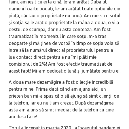
faini, am ieșit cu ei la cină, le-am arătat Dubaiul,
oameni foarte bogați, le-am arătat toate opțiunile din
piață, căutau o proprietate nu nouă. Am mers cu soțul
și soția să le arăt o proprietate la mâna a doua, o vilă
destul de scumpă, dar nu asta contează. Am fost
traumatizat în momentul în care soțul m-a tras
deoparte și mă ținea de vorbă în timp ce soția voia să
intre să ia numărul direct al proprietarului pentru a
lua contact direct pentru a nu îmi plăti mie
comisionul de 2%! Am fost efectiv traumatizat de
acest fapt! Mi-am dedicat o lună și jumătate pentru ei.
A doua mare dezamăgire a fost o lecție incredibilă
pentru mine! Prima dată când am ajuns aici, un
prieten bun mi-a spus că o să ajung să simt clienții de
la telefon, iar eu nu l-am crezut. După dezamăgirea
asta am ajuns să simt imediat de la telefon cu cine
am de-a face!
Totul a început în martie 2020, la începutul pandemiei