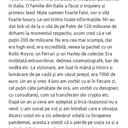
în Italia. O familie din Italia a făcut o inquiery și
primesc lead. Niște oameni foarte faini, vor o vilă
foarte luxury. Le-am trimis toate informațiile. Mi-au
dat link-ul de la o vilă de pe Palm de 120 milioane de
dirhami la momentul respectiv, acum cred că e cel
puțin 200 de milioane. Nu era cea mai scumpă, dar
era high-end, era incredibilă, venea la pachet cu un
Rolls-Royce, un Ferrari și un Harley de colecție. Era
mobilată extraordinar, deținea cinematografe, bar de
vodkă etc. La vizionare, am luat în mână și întors o
lumânare de pe cadă și am văzut prețul, era 7000 de
euro. Un an și vreo 4 luni am vorbit cu ei în fiecare zi,
cel puțin câte jumătate de oră, am vorbit cu designeri,
cu consultanți, cum să transferăm din crypto etc.
După un an și ceva am așteptat și încă răspunsul nu a
venit. L-am sunat pe soț și am întrebat care e situația.
Atunci soțul mi-a zis adevărul: odată cu începerea
pandemiei, acesta a simțit că o pierde pe soția sa și a