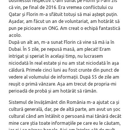
businessul respectiv. L-am sunat pe Florin și i-am zis
că vin, pe final de 2016. Era vremea conflictului cu
Qatar și Florin m-a sfătuit totuși să mai aștept puțin.
Așadar, am făcut un an de voluntariat, am hotărât să
pun pe picioare un ONG. Am creat o echipă fantastică
acolo.
După un alt an, m-a sunat Florin că vine să mă ia în
Dubai. În 5 zile, pe nepusă masă, am plecat! Eram
intrigat și speriat în același timp, nu lucrasem
niciodată în real estate și nu am stat niciodată în așa
căldură. Primele cinci luni au fost crunte din punct de
vedere al volumului de informații. După 55 de zile am
reușit o primă vânzare. Așa am trecut de propria-mi
perioadă de probă și am hotărât să rămân.
Sistemul de învățământ din România m-a ajutat ca și
cultură generală, dar, pe de altă parte, am avut un șoc
cultural când am întâlnit o persoană mai tânără decât
mine care știa toate informațiile pe care eu le căutam,
iar ei i se păreau banale. Aici am înțeles cât de mult