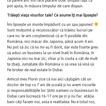
ce părere am. Îmi face plăcere doar simplul fapt că
pot ajuta, în măsura timpului de care dispun.
Trăiești viața visurilor tale? Ce anume îți mai lipsește?
Îmi lipsește un munte împădurit cu un spa japonez!
Sunt mulțumit și recunoscător că trăiesc lucruri pe
care nu le-am conștientizat că ar fi posibile din
România, nici măcar din Japonia, până acum 4 ani.
Nu pot să zic că nu mi-aș fi dorit, dar este foarte greu
să aduci un business la un nivel înalt în România, în
Japonia nici nu mai zic, chiar și în ciuda a cât de mult
te zbați. Jumătate din România o să vrea să vină să
fie broker de real estate în Dubai.
Amicul meu Florin zice că noi aici câștigăm cât un
doctor de top cu 7 ani de școală și nu avem riscurile
și responsabilitățile lor. Știm oameni cu businessuri în
Dubai care lucrează 16-17 ore pe zi și nu fac atâția
bani câți facem noi, asta e realitatea. Nu e totul roz,