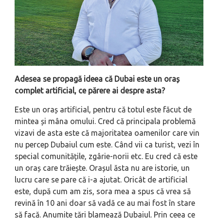
Adesea se propagă ideea că Dubai este un oraș
complet artificial, ce părere ai despre asta?
Este un oraș artificial, pentru că totul este făcut de
mintea și mâna omului. Cred că principala problemă
vizavi de asta este că majoritatea oamenilor care vin
nu percep Dubaiul cum este. Când vii ca turist, vezi în
special comunitățile, zgârie-norii etc. Eu cred că este
un oraș care trăiește. Orașul ăsta nu are istorie, un
lucru care se pare că i-a ajutat. Oricât de artificial
este, după cum am zis, sora mea a spus că vrea să
revină în 10 ani doar să vadă ce au mai fost în stare
să facă. Anumite țări blamează Dubaiul. Prin ceea ce