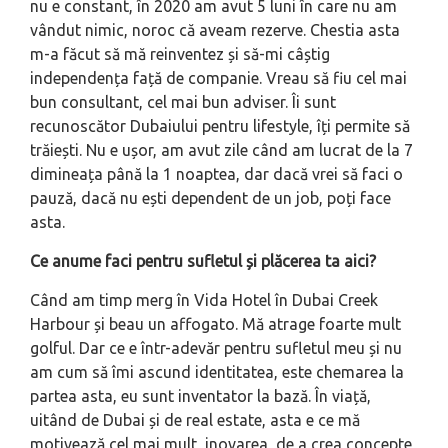
nu e constant, în 2020 am avut 5 luni în care nu am
vândut nimic, noroc că aveam rezerve. Chestia asta
m-a făcut să mă reinventez și să-mi câștig
independența față de companie. Vreau să fiu cel mai
bun consultant, cel mai bun adviser. Îi sunt
recunoscător Dubaiului pentru lifestyle, îți permite să
trăiești. Nu e ușor, am avut zile când am lucrat de la 7
dimineața până la 1 noaptea, dar dacă vrei să faci o
pauză, dacă nu ești dependent de un job, poți face
asta.
Ce anume faci pentru sufletul și plăcerea ta aici?
Când am timp merg în Vida Hotel în Dubai Creek
Harbour și beau un affogato. Mă atrage foarte mult
golful. Dar ce e într-adevăr pentru sufletul meu și nu
am cum să îmi ascund identitatea, este chemarea la
partea asta, eu sunt inventator la bază. În viață,
uitând de Dubai și de real estate, asta e ce mă
motivează cel mai mult, inovarea, de a crea concepte,