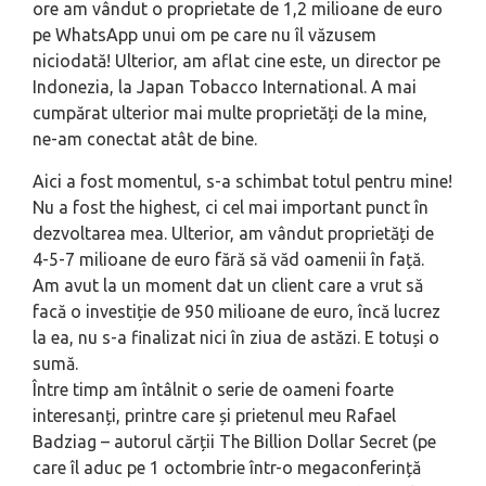
ore am vândut o proprietate de 1,2 milioane de euro
pe WhatsApp unui om pe care nu îl văzusem
niciodată! Ulterior, am aflat cine este, un director pe
Indonezia, la Japan Tobacco International. A mai
cumpărat ulterior mai multe proprietăți de la mine,
ne-am conectat atât de bine.
Aici a fost momentul, s-a schimbat totul pentru mine!
Nu a fost the highest, ci cel mai important punct în
dezvoltarea mea. Ulterior, am vândut proprietăți de
4-5-7 milioane de euro fără să văd oamenii în față.
Am avut la un moment dat un client care a vrut să
facă o investiție de 950 milioane de euro, încă lucrez
la ea, nu s-a finalizat nici în ziua de astăzi. E totuși o
sumă.
Între timp am întâlnit o serie de oameni foarte
interesanți, printre care și prietenul meu Rafael
Badziag – autorul cărții The Billion Dollar Secret (pe
care îl aduc pe 1 octombrie într-o megaconferință