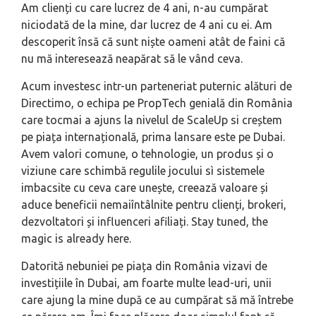
Am clienți cu care lucrez de 4 ani, n-au cumpărat
niciodată de la mine, dar lucrez de 4 ani cu ei. Am
descoperit însă că sunt niște oameni atât de faini că
nu mă interesează neapărat să le vând ceva.
Acum investesc intr-un parteneriat puternic alături de
Directimo, o echipa pe PropTech genială din România
care tocmai a ajuns la nivelul de ScaleUp si creștem
pe piața internațională, prima lansare este pe Dubai.
Avem valori comune, o tehnologie, un produs și o
viziune care schimbă regulile jocului sì sistemele
imbacsite cu ceva care unește, creează valoare și
aduce beneficii nemaiîntâlnite pentru clienți, brokeri,
dezvoltatori și influenceri afiliați. Stay tuned, the
magic is already here.
Datorită nebuniei pe piața din România vizavi de
investițiile în Dubai, am foarte multe lead-uri, unii
care ajung la mine după ce au cumpărat să mă întrebe