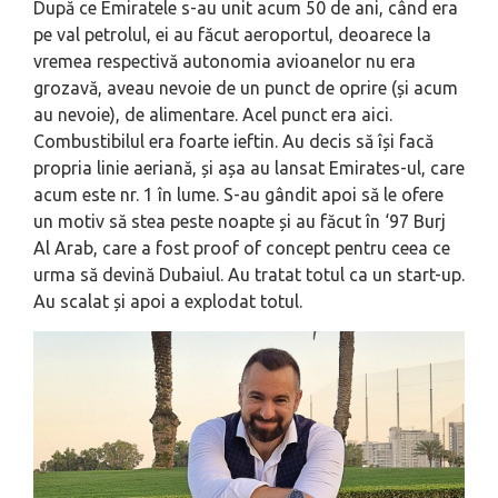
După ce Emiratele s-au unit acum 50 de ani, când era
pe val petrolul, ei au făcut aeroportul, deoarece la
vremea respectivă autonomia avioanelor nu era
grozavă, aveau nevoie de un punct de oprire (și acum
au nevoie), de alimentare. Acel punct era aici.
Combustibilul era foarte ieftin. Au decis să își facă
propria linie aeriană, și așa au lansat Emirates-ul, care
acum este nr. 1 în lume. S-au gândit apoi să le ofere
un motiv să stea peste noapte și au făcut în ‘97 Burj
Al Arab, care a fost proof of concept pentru ceea ce
urma să devină Dubaiul. Au tratat totul ca un start-up.
Au scalat și apoi a explodat totul.