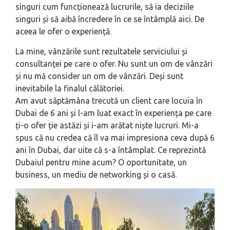
singuri cum funcționează lucrurile, să ia deciziile
singuri și să aibă încredere în ce se întâmplă aici. De
aceea le ofer o experiență.
La mine, vânzările sunt rezultatele serviciului și
consultanței pe care o ofer. Nu sunt un om de vânzări
și nu mă consider un om de vânzări. Deși sunt
inevitabile la finalul călătoriei.
Am avut săptămâna trecută un client care locuia în
Dubai de 6 ani și l-am luat exact în experiența pe care
ți-o ofer ție astăzi și i-am arătat niște lucruri. Mi-a
spus că nu credea că îl va mai impresiona ceva după 6
ani în Dubai, dar uite că s-a întâmplat. Ce reprezintă
Dubaiul pentru mine acum? O oportunitate, un
business, un mediu de networking și o casă.