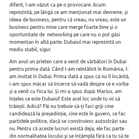
diferit, l-am văzut ca pe o provocare. Acum
reprezintă, pe lângă ce am menționat mai devreme, și
ideea de business, pentru că vreau, nu vreau, este un
business pentru mine care merge foarte bine și o
oportunitate de networking pe care nu o pot găsi
momentan în altă parte. Dubaiul mai reprezintă un
mediu stabil, sigur.
Am avut un prieten care a venit de sărbători în Dubai
pentru prima dată. Când l-am reîntâlnit în România, l-
am invitat în Dubai. Prima dată a spus că nu îl încântă,
i-am spus măcar să încerce să vadă despre ce e vorba
și a venit cu fiica lui. Și mi-a spus după: Marius, am
înțeles ce este Dubaiul! Este acel loc unde tu vii să
trăiești. Adică? Păi nu trebuie să-ți faci griji cine
candidează la președinție, cine este în guvern, ce fac
partidele politice, dacă se construiesc autostrăzi sau
nu. Pentru că aceste lucruri există deja, ele fac parte
din normalitatea locului și se întâmplă fără ca tu să te