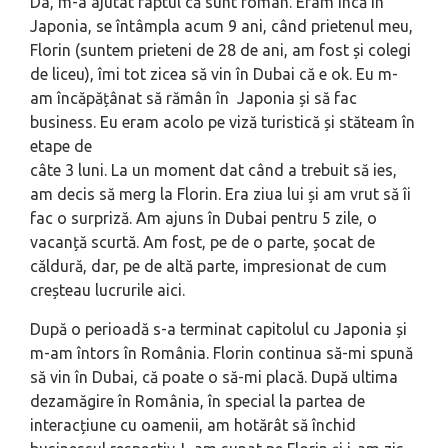
Da, m-a ajutat faptul că sunt român. Eram încă în
Japonia, se întâmpla acum 9 ani, când prietenul meu,
Florin (suntem prieteni de 28 de ani, am fost și colegi
de liceu), îmi tot zicea să vin în Dubai că e ok. Eu m-
am încăpățânat să rămân în Japonia și să fac
business. Eu eram acolo pe viză turistică și stăteam în
etape de
câte 3 luni. La un moment dat când a trebuit să ies,
am decis să merg la Florin. Era ziua lui și am vrut să îi
fac o surpriză. Am ajuns în Dubai pentru 5 zile, o
vacanță scurtă. Am fost, pe de o parte, șocat de
căldură, dar, pe de altă parte, impresionat de cum
creșteau lucrurile aici.
După o perioadă s-a terminat capitolul cu Japonia și
m-am întors în România. Florin continua să-mi spună
să vin în Dubai, că poate o să-mi placă. După ultima
dezamăgire în România, în special la partea de
interacțiune cu oamenii, am hotărât să închid