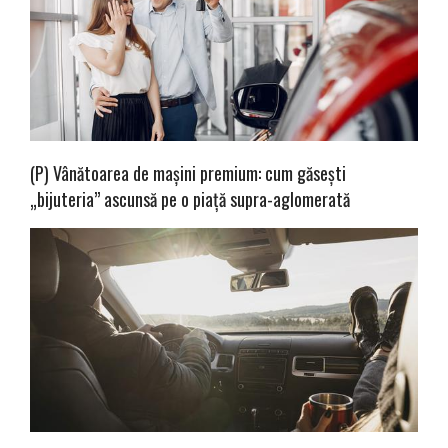
(P) Vânătoarea de mașini premium: cum găsești
„bijuteria” ascunsă pe o piață supra-aglomerată