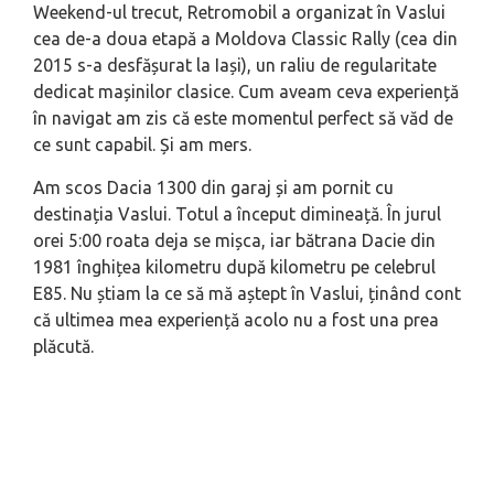
Weekend-ul trecut, Retromobil a organizat în Vaslui
cea de-a doua etapă a Moldova Classic Rally (cea din
2015 s-a desfășurat la Iași), un raliu de regularitate
dedicat mașinilor clasice. Cum aveam ceva experiență
în navigat am zis că este momentul perfect să văd de
ce sunt capabil. Și am mers.
Am scos Dacia 1300 din garaj și am pornit cu
destinația Vaslui. Totul a început dimineață. În jurul
orei 5:00 roata deja se mișca, iar bătrana Dacie din
1981 înghițea kilometru după kilometru pe celebrul
E85. Nu știam la ce să mă aștept în Vaslui, ținând cont
că ultimea mea experiență acolo nu a fost una prea
plăcută.