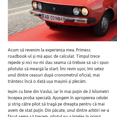
Acum să revenim la experiența mea. Primesc
roadbook-ul și mă apuc de calculat. Timpul trece
repede și nici nu-mi dau seama că trebuie să să-i spun
pilotului să meargă la start. Îmi revin ușor, îmi setez
unul dintre ceasuri după cronometrul oficial, mai
trântesc încă o dată ușa mașinii și plecăm.
Ieșim cu bine din Vaslui, iar în mai puțin de 2 kilometri
începea proba specială. Ajungem în apropierea celulei
și strig către pilot să tragă pe dreapta pentru că mai
avem de stat puțin. Din păcate, unul dintre arbtiri ne-a
făcut semn să trecem, pilotul nu a înțeles în primă