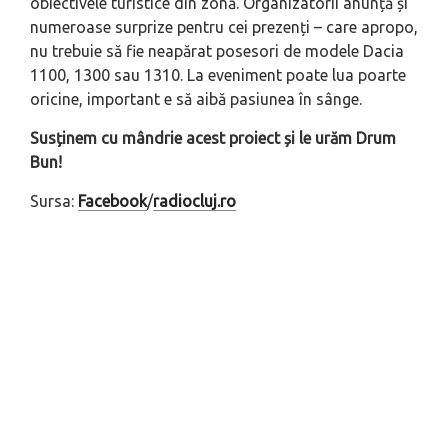
obiectivele turistice din zonă. Organizatorii anunță și
numeroase surprize pentru cei prezenți – care apropo,
nu trebuie să fie neapărat posesori de modele Dacia
1100, 1300 sau 1310. La eveniment poate lua poarte
oricine, important e să aibă pasiunea în sânge.
Susținem cu mândrie acest proiect și le urăm Drum
Bun!
Sursa:
Facebook
/
radiocluj.ro