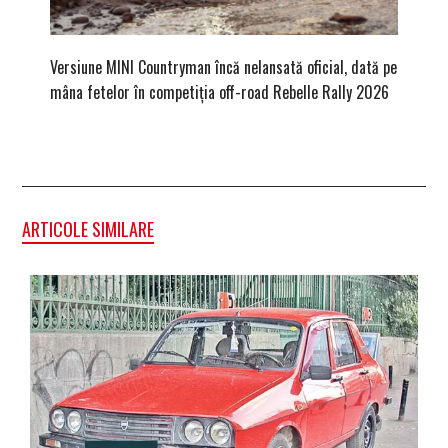
Versiune MINI Countryman încă nelansată oficial, dată pe
Dacă via
mâna fetelor în competiția off-road Rebelle Rally 2026
mai buni
ARTICOLE SIMILARE