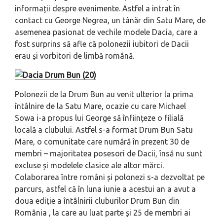
informații despre evenimente. Astfel a intrat în
contact cu George Negrea, un tânăr din Satu Mare, de
asemenea pasionat de vechile modele Dacia, care a
fost surprins să afle că polonezii iubitori de Dacii
erau și vorbitori de limbă română.
Polonezii de la Drum Bun au venit ulterior la prima
întâlnire de la Satu Mare, ocazie cu care Michael
Sowa i-a propus lui George să înfiinţeze o filială
locală a clubului. Astfel s-a format
Drum Bun Satu
Mare
, o comunitate care numără în prezent 30 de
membri – majoritatea posesori de Dacii, însă nu sunt
excluse și modelele clasice ale altor mărci.
Colaborarea între români și polonezi s-a dezvoltat pe
parcurs, astfel că în luna iunie a acestui an a avut a
doua ediție a întâlnirii cluburilor
Drum Bun
din
România
, la care au luat parte și 25 de membri ai