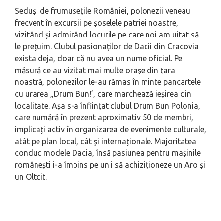
Seduși de frumusețile României, polonezii veneau
frecvent în excursii pe șoselele patriei noastre,
vizitând și admirând locurile pe care noi am uitat să
le prețuim. Clubul pasionaților de Dacii din Cracovia
exista deja, doar că nu avea un nume oficial. Pe
măsură ce au vizitat mai multe oraşe din țara
noastră, polonezilor le-au rămas în minte pancartele
cu urarea „Drum Bun!’, care marchează ieșirea din
localitate. Așa s-a înființat clubul
Drum Bun
Polonia
,
care numără în prezent aproximativ 50 de membri,
implicați activ în organizarea de evenimente culturale,
atât pe plan local, cât și internaționale. Majoritatea
conduc modele Dacia, însă pasiunea pentru mașinile
românești i-a împins pe unii să achiziționeze un Aro și
un Oltcit.