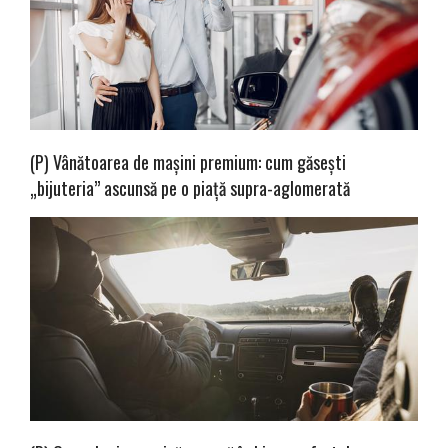
(P) Vânătoarea de mașini premium: cum găsești
„bijuteria” ascunsă pe o piață supra-aglomerată