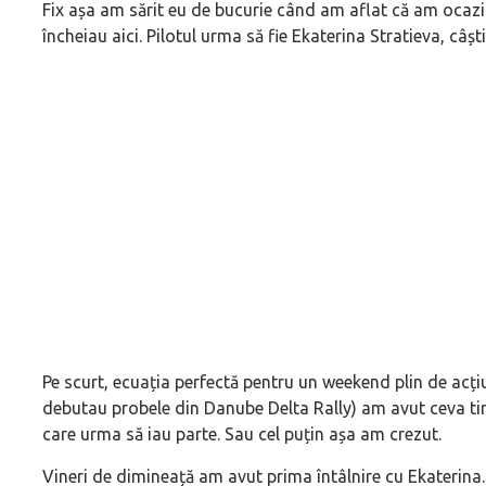
Fix așa am sărit eu de bucurie când am aflat că am ocazi
încheiau aici. Pilotul urma să fie Ekaterina Stratieva, câș
Pe scurt, ecuația perfectă pentru un weekend plin de acțiu
debutau probele din Danube Delta Rally) am avut ceva ti
care urma să iau parte. Sau cel puțin așa am crezut.
Vineri de dimineață am avut prima întâlnire cu Ekaterina