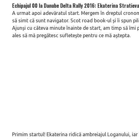
Echipajul 00 la Danube Delta Rally 2016: Ekaterina Stratieva
A urmat apoi adevăratul start. Mergem în dreptul cronom
să simt că sunt navigator. Scot road book-ul și îi spun pi
Ajunși cu câteva minute înainte de start, am timp să îmi 
ales să mă pregătesc sufletește pentru ce mă aștepta.
Primim startul! Ekaterina ridică ambreiajul Loganului, ia