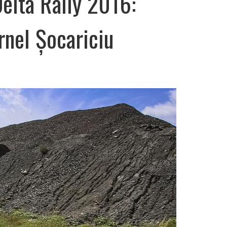
elta Rally 2016:
rnel Șocariciu