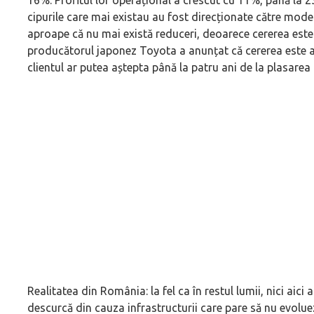
16%. Profitul lor operațional a crescut cu 11%, până la 2
cipurile care mai existau au fost direcționate către model
aproape că nu mai există reduceri, deoarece cererea este
producătorul japonez Toyota a anunțat că cererea este a
clientul ar putea aștepta până la patru ani de la plasarea
Realitatea din România: la fel ca în restul lumii, nici aici
descurcă din cauza infrastructurii care pare să nu evolueze