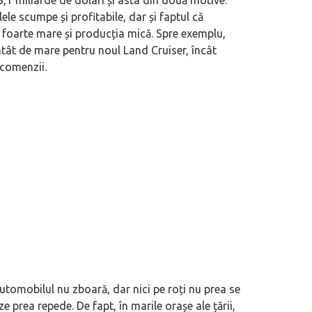
3,1 miliarde de dolari și asta din două motive:
ele scumpe și profitabile, dar și faptul că
 foarte mare și producția mică. Spre exemplu,
tât de mare pentru noul Land Cruiser, încât
 comenzii.
 automobilul nu zboară, dar nici pe roți nu prea se
 prea repede. De fapt, în marile orașe ale țării,