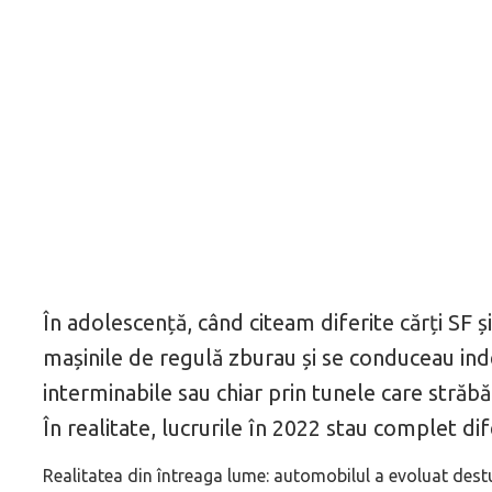
În adolescență, când citeam diferite cărți SF ș
mașinile de regulă zburau și se conduceau in
interminabile sau chiar prin tunele care străb
În realitate, lucrurile în 2022 stau complet dife
Realitatea din întreaga lume: automobilul a evoluat dest