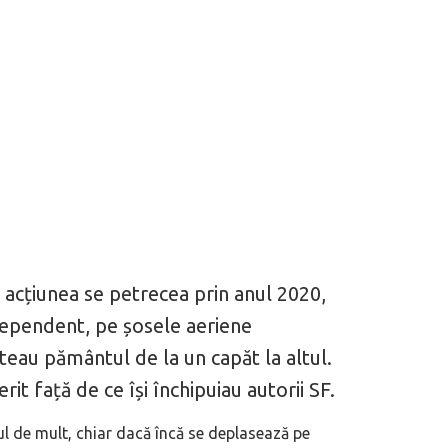
i acțiunea se petrecea prin anul 2020,
dependent, pe șosele aeriene
ăteau pământul de la un capăt la altul.
rit față de ce își închipuiau autorii SF.
ul de mult, chiar dacă încă se deplasează pe