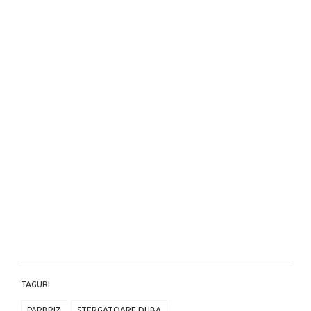
TAGURI
PARBRIZ
STERGATOARE DUBA