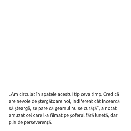
„Am circulat în spatele acestui tip ceva timp. Cred că
are nevoie de ștergătoare noi, indiferent cât încearcă
să șteargă, se pare că geamul nu se curăță”, a notat
amuzat cel care l-a filmat pe șoferul fără lunetă, dar
plin de perseverență.