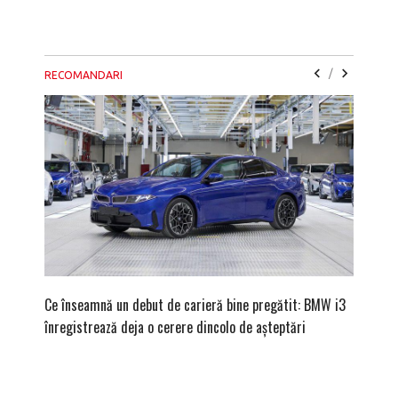
/
RECOMANDARI
Ce înseamnă un debut de carieră bine pregătit: BMW i3
Versiune
înregistrează deja o cerere dincolo de așteptări
mâna fe