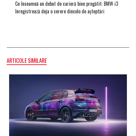
Ce înseamnă un debut de carieră bine pregătit: BMW i3
Versiune
înregistrează deja o cerere dincolo de așteptări
mâna fe
ARTICOLE SIMILARE