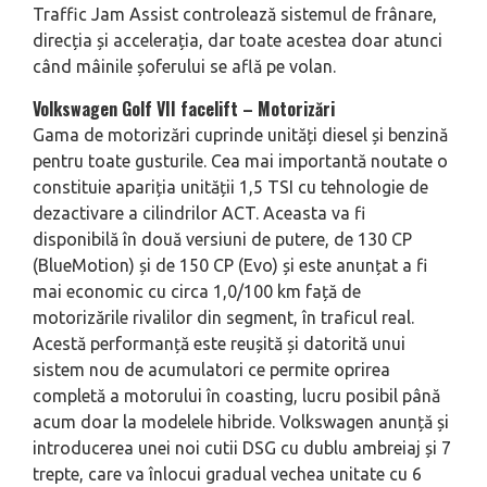
Traffic Jam Assist controlează sistemul de frânare,
direcția și accelerația, dar toate acestea doar atunci
când mâinile șoferului se află pe volan.
Volkswagen Golf VII facelift – Motorizări
Gama de motorizări cuprinde unități diesel și benzină
pentru toate gusturile. Cea mai importantă noutate o
constituie apariția unității 1,5 TSI cu tehnologie de
dezactivare a cilindrilor ACT. Aceasta va fi
disponibilă în două versiuni de putere, de 130 CP
(BlueMotion) și de 150 CP (Evo) și este anunțat a fi
mai economic cu circa 1,0/100 km față de
motorizările rivalilor din segment, în traficul real.
Acestă performanță este reușită și datorită unui
sistem nou de acumulatori ce permite oprirea
completă a motorului în coasting, lucru posibil până
acum doar la modelele hibride. Volkswagen anunță și
introducerea unei noi cutii DSG cu dublu ambreiaj și 7
trepte, care va înlocui gradual vechea unitate cu 6