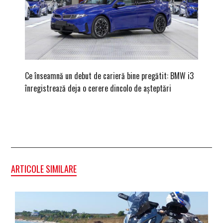
Ce înseamnă un debut de carieră bine pregătit: BMW i3
Versiune
înregistrează deja o cerere dincolo de așteptări
mâna fe
ARTICOLE SIMILARE