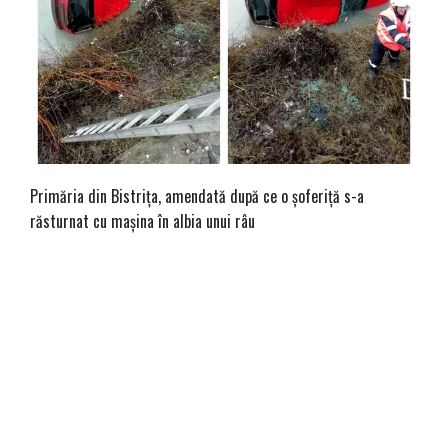
Primăria din Bistrița, amendată după ce o șoferiță s-a
răsturnat cu mașina în albia unui râu