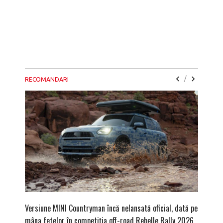
/
RECOMANDARI
Versiune MINI Countryman încă nelansată oficial, dată pe
Dacă via
mâna fetelor în competiția off-road Rebelle Rally 2026
mai buni