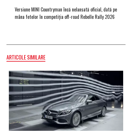
Versiune MINI Countryman încă nelansată oficial, dată pe
Dacă via
mâna fetelor în competiția off-road Rebelle Rally 2026
mai buni
ARTICOLE SIMILARE