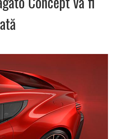
gato Concept va fi
tată