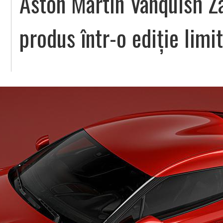
Aston Martin Vanquish Za
produs într-o ediție limi