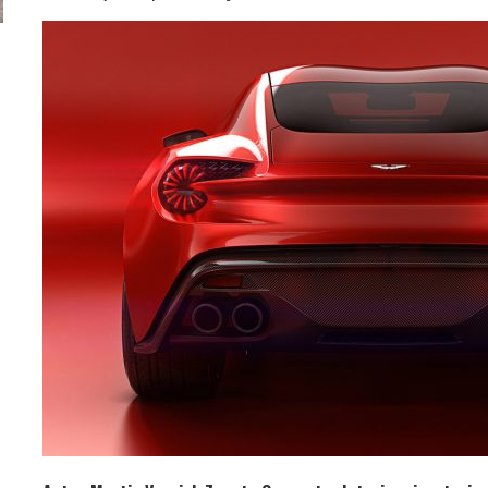
ă
Pentru cine știe ceva avioane, numele Hennessey
Prima sportivă cu
Blackbird va suna ca un apropo. Unul pertinent, de
de noua ediție lim
altfel!
60° Hommage