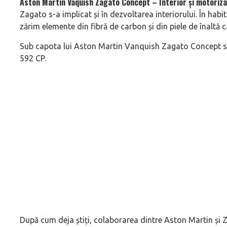
Aston Martin Vaquish Zagato Concept – Interior și motoriz
Zagato s-a implicat și în dezvoltarea interiorului. În ha
zărim elemente din fibră de carbon și din piele de înaltă ca
Sub capota lui Aston Martin Vanquish Zagato Concept se 
592 CP.
După cum deja știți, colaborarea dintre Aston Martin și 