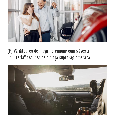
(P) Vânătoarea de mașini premium: cum găsești
„bijuteria” ascunsă pe o piață supra-aglomerată