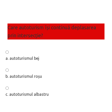
Care autoturism își continuă deplasarea
prin intersecție?
a. autoturismul bej
b. autoturismul roșu
c. autoturismul albastru