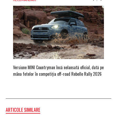
Versiune MINI Countryman încă nelansată oficial, dată pe
Dacă via
mâna fetelor în competiția off-road Rebelle Rally 2026
mai buni
ARTICOLE SIMILARE